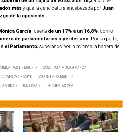
s subirían de un 16,8% de votos a un 18,3%
lo que
tados más
y que la candidatura encabezada por
Juan
azgo de la oposición.
Mónica García
- caería
de un 17% a un 16,8%
, con lo
úmero de parlamentarios o perder uno
. Por su parte,
en el Parlamento
, superando por la mínima la barrera del
COMUNIDAD DE MADRID
CANDIDATA MÓNICA GARCÍA
CCIONES 28 DE MAYO
MAS INTERES MADRID
CANDIDATO JUAN LOBATO
ENCUESTAS 28M