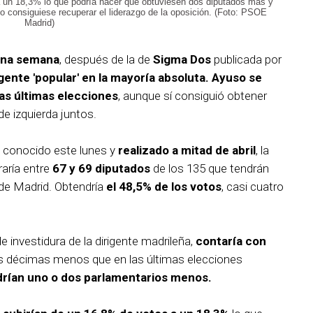
a un 18,3% lo que podría hacer que obtuviesen dos diputados más y
 consiguiese recuperar el liderazgo de la oposición. (Foto: PSOE
Madrid)
una semana
, después de la de
Sigma Dos
publicada por
igente 'popular' en la mayoría absoluta.
Ayuso se
las últimas elecciones
, aunque sí consiguió obtener
e izquierda juntos.
conocido este lunes y
realizado a mitad de abril
, la
aría entre
67 y 69 diputados
de los 135 que tendrán
 de Madrid. Obtendría
el 48,5% de los votos
, casi cuatro
de investidura de la dirigente madrileña,
contaría con
is décimas menos que en las últimas elecciones
drían uno o dos parlamentarios menos.