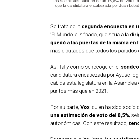
Los socialistas subirían de un 16,8% de votos 
que la candidatura encabezada por Juan Lobato
Se trata de la
segunda encuesta en 
'El Mundo' el sábado, que sitúa a la
dir
quedó a las puertas de la misma en 
más diputados que todos los partidos d
Así, tal y como se recoge en el
sondeo
candidatura encabezada por Ayuso logr
cabida esta legislatura en la Asamblea
puntos más que en 2021.
Por su parte,
Vox
, quien ha sido socio 
una estimación de voto del 8,5%
, se
autonómicas. Con este resultado,
ten