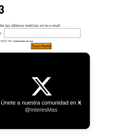
3
be las últimas noticias en tu e-mail
l :
epto las
Condiciones de uso
Únete a nuestra comunidad en
X
@InteresMas