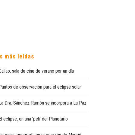
s más leídas
Callao, sala de cine de verano por un día
Puntos de observación para el eclipse solar
La Dra. Sánchez-Ramón se incorpora a La Paz
El eclipse, en una 'peli' del Planetario
Un oasis 'gourmet', en el corazón de Madrid