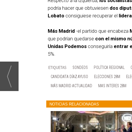
Respecto a la izquierda,
los socialista
podría hacer que obtuviesen
dos dipu
Lobato
consiguiese recuperar el
lider
Más Madrid
-el partido que encabeza
que podrían quedarse
con el mismo n
Unidas Podemos
conseguiría
entrar 
5%.
SONDEOS
POLÍTICA REGIONAL
CANDIDATA DÍAZ AYUSO
ELECCIONES 28M
ELE
MÁS MADRID ACTUALIDAD
MAS INTERES 28M
NOTICIAS RELACIONADAS