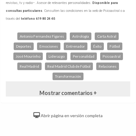
revistas, tv y radio–. Asesor de relevantes personalidades.
Disponible para
consultas particulares
. Consulten las condiciones en la web de Psicoastral o a
través del
teléfono 619 80 24 40
.
Antonio Fernandez Figares
Astrología
Carta Astral
Deportes
Emociones
Entrenador
Éxito
Fútbol
José Mourinho
Liderazgo
Personalidad
Psicoastral
Real Madrid
Real Madrid Club de Fútbol
Relaciones
Transformación
Mostrar comentarios +
Abrir página en versión completa