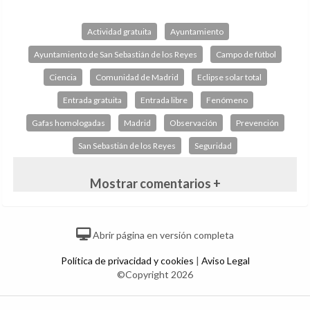
Actividad gratuita
Ayuntamiento
Ayuntamiento de San Sebastián de los Reyes
Campo de fútbol
Ciencia
Comunidad de Madrid
Eclipse solar total
Entrada gratuita
Entrada libre
Fenómeno
Gafas homologadas
Madrid
Observación
Prevención
San Sebastián de los Reyes
Seguridad
Mostrar comentarios +
Abrir página en versión completa
Política de privacidad y cookies
|
Aviso Legal
©Copyright 2026