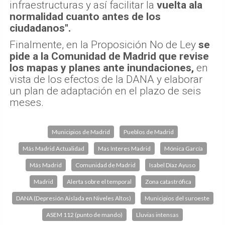
infraestructuras y así facilitar la
vuelta ala
normalidad cuanto antes de los
ciudadanos".
Finalmente, en la Proposición No de Ley
se
pide a la Comunidad de Madrid que revise
los mapas y planes ante inundaciones,
en
vista de los efectos de la DANA y elaborar
un plan de adaptación en el plazo de seis
meses.
Municipios de Madrid
Pueblos de Madrid
Más Madrid Actualidad
Mas Interes Madrid
Mónica García
Más Madrid
Comunidad de Madrid
Isabel Díaz Ayuso
Madrid
Alerta sobre el temporal
Zona catastrófica
DANA (Depresión Aislada en Niveles Altos)
Municipios del suroeste
ASEM 112 (punto de mando)
Lluvias intensas