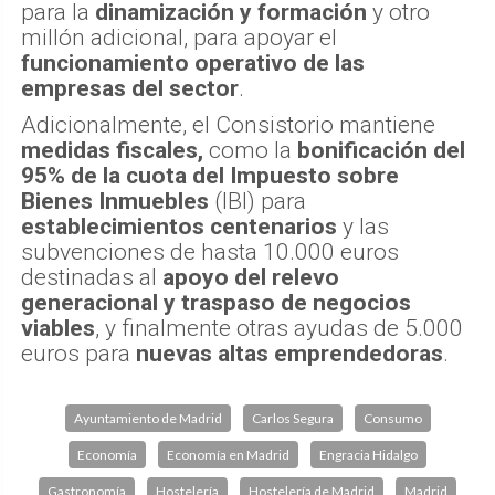
para la
dinamización y formación
y otro
millón adicional, para apoyar el
funcionamiento operativo de las
empresas del sector
.
Adicionalmente, el Consistorio mantiene
medidas fiscales,
como la
bonificación del
95% de la cuota del Impuesto sobre
Bienes Inmuebles
(IBI) para
establecimientos centenarios
y las
subvenciones de hasta 10.000 euros
destinadas al
apoyo del relevo
generacional y traspaso de negocios
viables
, y finalmente otras ayudas de 5.000
euros para
nuevas altas emprendedoras
.
Ayuntamiento de Madrid
Carlos Segura
Consumo
Economía
Economía en Madrid
Engracia Hidalgo
Gastronomía
Hostelería
Hostelería de Madrid
Madrid