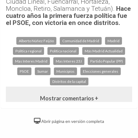
Ciudad Lineal, Fuencarral, Hortaleza,
Moncloa, Retiro, Salamanca y Tetuán).
Hace
cuatro años la primera fuerza política fue
el PSOE, con victoria en once distritos.
Alberto Núñez Feijóo
Comunidad de Madrid
Madrid
Política regional
Política nacional
Más Madrid Actualidad
Mas Interes Madrid
Mas Interes 23J
Partido Popular (PP)
PSOE
Sumar
Municipios
Elecciones generales
Distritos de la capital
Mostrar comentarios +
Abrir página en versión completa