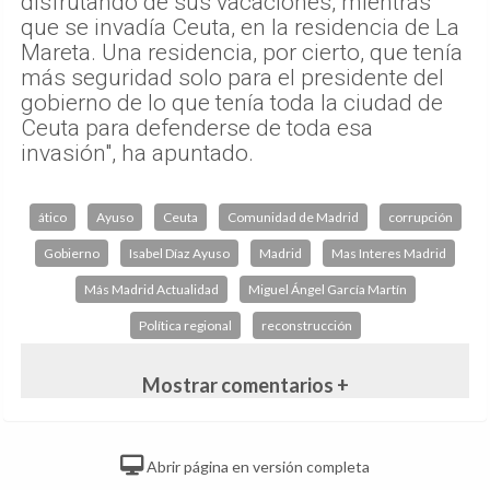
disfrutando de sus vacaciones, mientras
que se invadía Ceuta, en la residencia de La
Mareta. Una residencia, por cierto, que tenía
más seguridad solo para el presidente del
gobierno de lo que tenía toda la ciudad de
Ceuta para defenderse de toda esa
invasión", ha apuntado.
ático
Ayuso
Ceuta
Comunidad de Madrid
corrupción
Gobierno
Isabel Díaz Ayuso
Madrid
Mas Interes Madrid
Más Madrid Actualidad
Miguel Ángel García Martín
Política regional
reconstrucción
Mostrar comentarios +
Abrir página en versión completa