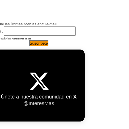
be las últimas noticias en tu e-mail
l :
epto las
Condiciones de uso
Únete a nuestra comunidad en
X
@InteresMas