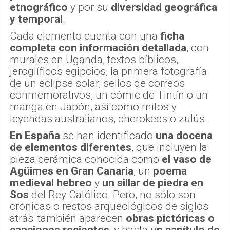
etnográfico
y por su
diversidad geográfica
y temporal
.
Cada elemento cuenta con una
ficha
completa con información detallada
, con
murales en Uganda, textos bíblicos,
jeroglíficos egipcios, la primera fotografía
de un eclipse solar, sellos de correos
conmemorativos, un cómic de Tintín o un
manga en Japón, así como mitos y
leyendas australianos, cherokees o zulús.
En España
se han identificado
una docena
de elementos diferentes
, que incluyen la
pieza cerámica conocida como
el vaso de
Agüimes
en Gran Canaria
, un
poema
medieval hebreo
y
un sillar de piedra en
Sos
del Rey Católico. Pero, no sólo son
crónicas o restos arqueológicos de siglos
atrás: también aparecen
obras pictóricas o
canciones recientes
, y hasta
un capítulo de