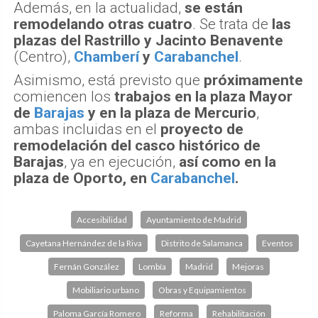
Además, en la actualidad,
se están
remodelando otras cuatro
. Se trata de
las
plazas del Rastrillo y Jacinto Benavente
(Centro),
Chamberí
y
Carabanchel
.
Asimismo, está previsto que
próximamente
comiencen los
trabajos en la plaza Mayor
de
Barajas
y en la plaza de Mercurio
,
ambas incluidas en el
proyecto de
remodelación del casco histórico de
Barajas
, ya en ejecución,
así como en la
plaza de Oporto, en
Carabanchel
.
Accesibilidad
Ayuntamiento de Madrid
Cayetana Hernández de la Riva
Distrito de Salamanca
Eventos
Fernán González
Lombía
Madrid
Mejoras
Mobiliario urbano
Obras y Equipamientos
Paloma García Romero
Reforma
Rehabilitación