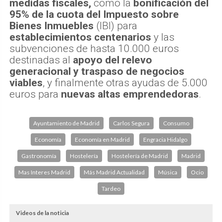
medidas fiscales,
como la
bonificación del
95% de la cuota del Impuesto sobre
Bienes Inmuebles
(IBI) para
establecimientos centenarios
y las
subvenciones de hasta 10.000 euros
destinadas al
apoyo del relevo
generacional y traspaso de negocios
viables
, y finalmente otras ayudas de 5.000
euros para
nuevas altas emprendedoras
.
Ayuntamiento de Madrid
Carlos Segura
Consumo
Economía
Economía en Madrid
Engracia Hidalgo
Gastronomía
Hostelería
Hostelería de Madrid
Madrid
Mas Interes Madrid
Más Madrid Actualidad
Música
Ocio
Tardeo
Videos de la noticia