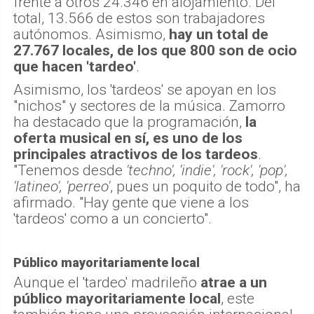
frente a otros 24.346 en alojamiento. Del
total, 13.566 de estos son trabajadores
autónomos. Asimismo,
hay un total de
27.767 locales, de los que 800 son de ocio
que hacen 'tardeo'
.
Asimismo, los 'tardeos' se apoyan en los
"nichos" y sectores de la música. Zamorro
ha destacado que la programación,
la
oferta musical en sí, es uno de los
principales atractivos de los tardeos
.
"Tenemos desde
'techno', 'indie', 'rock', 'pop',
'latineo', 'perreo'
, pues un poquito de todo", ha
afirmado. "Hay gente que viene a los
'tardeos' como a un concierto".
Público mayoritariamente local
Aunque el 'tardeo' madrileño
atrae a un
público mayoritariamente local
, este