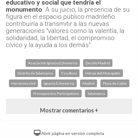
educativo y social que tendría el
monumento
. A su juicio, la presencia de su
figura en el espacio público madrileño
contribuiría a transmitir a las nuevas
generaciones "valores como la valentía, la
solidaridad, la libertad, el compromiso
cívico y la ayuda a los demás".
Asociación Ignacio Echeverría
Decide Madrid
Distrito de Salamanca
Escultura
Héroe del Monopatín
Heroísmo civil
Ignacio Echeverría
Madrid
Plaza de Colón
Presupuestos Participativos
Salamanca
Mostrar comentarios +
Abrir página en versión completa