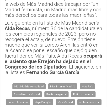
la web de Más Madrid dice trabajar por "un
Madrid feminista, un Madrid más libre y con
más derechos para todas las madrileñas".
La siguiente en la lista de Más Madrid sería
Alda Recas
, número 36 de la candidatura en
los comicios regionales de 2023, pero no
recogerá el acta y, de nuevo, Errejón tiene
mucho que ver: si Loreto Arenillas entró en
la Asamblea por el escaño que dejó quien
fuera líder de Más País, Alda Recas
ocupará
el asiento que Errejón ha dejado en el
Congreso de los Diputados
. El siguiente en
la lista es
Fernando García García
.
Más Madrid Actualidad
Mas Interes Madrid
Más País
Asamblea de Madrid
Política regional
Política nacional
Loreto Arenillas
Íñigo Errejón
Más Madrid
violencia sexual