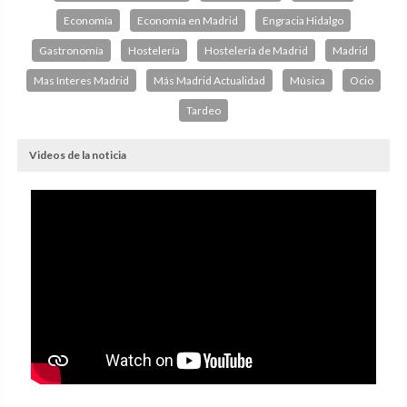
Economía
Economía en Madrid
Engracia Hidalgo
Gastronomía
Hostelería
Hostelería de Madrid
Madrid
Mas Interes Madrid
Más Madrid Actualidad
Música
Ocio
Tardeo
Videos de la noticia