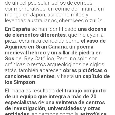
de un eclipse solar, sellos de correos
conmemorativos, un cómic de Tintín o un
manga en Japón, así como mitos y
leyendas australianos, cherokees o zulús.
En España
se han identificado
una docena
de elementos diferentes
, que incluyen la
pieza cerámica conocida como
el vaso de
Agüimes
en Gran Canaria
, un
poema
medieval hebreo
y
un sillar de piedra en
Sos
del Rey Católico. Pero, no sólo son
crónicas o restos arqueológicos de siglos
atrás: también aparecen
obras pictóricas o
canciones recientes
, y hasta
un capítulo de
los Simpson
.
El mapa es resultado del
trabajo conjunto
de un equipo que integra a más de 20
especialistas
de
una veintena de centros
de investigación, universidades y otras
entidades
, en campos como la
astrofísica
,