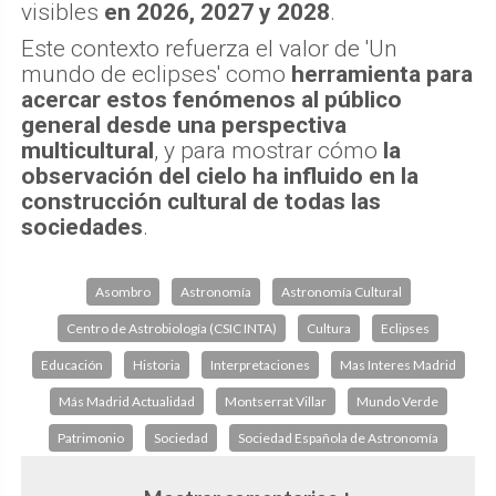
visibles
en 2026, 2027 y 2028
.
Este contexto refuerza el valor de 'Un
mundo de eclipses' como
herramienta para
acercar estos fenómenos al público
general desde una perspectiva
multicultural
, y para mostrar cómo
la
observación del cielo ha influido en la
construcción cultural de todas las
sociedades
.
Asombro
Astronomía
Astronomía Cultural
Centro de Astrobiología (CSIC INTA)
Cultura
Eclipses
Educación
Historia
Interpretaciones
Mas Interes Madrid
Más Madrid Actualidad
Montserrat Villar
Mundo Verde
Patrimonio
Sociedad
Sociedad Española de Astronomía