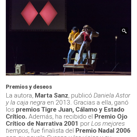
Premios y deseos
La autora,
Marta Sanz
, publicó
Daniela Astor
y la caja negra
en 2013. Gracias a ella, ganó
los
premios Tigre Juan, Cálamo y Estado
Crítico.
Además, ha recibido el
Premio Ojo
Crítico de Narrativa 2001
por
Los mejores
tiempos
, fue finalista del
Premio Nadal 2006