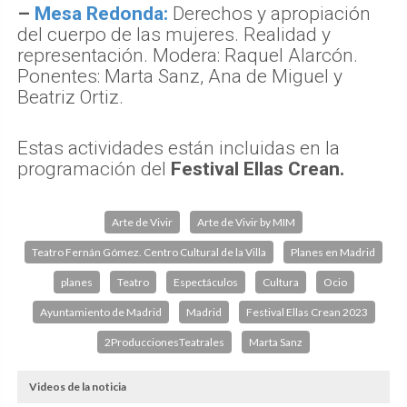
–
Mesa Redonda:
Derechos y apropiación
del cuerpo de las mujeres. Realidad y
representación. Modera: Raquel Alarcón.
Ponentes: Marta Sanz, Ana de Miguel y
Beatriz Ortiz.
Estas actividades están incluidas en la
programación del
Festival Ellas Crean.
Arte de Vivir
Arte de Vivir by MIM
Teatro Fernán Gómez. Centro Cultural de la Villa
Planes en Madrid
planes
Teatro
Espectáculos
Cultura
Ocio
Ayuntamiento de Madrid
Madrid
Festival Ellas Crean 2023
2ProduccionesTeatrales
Marta Sanz
Videos de la noticia