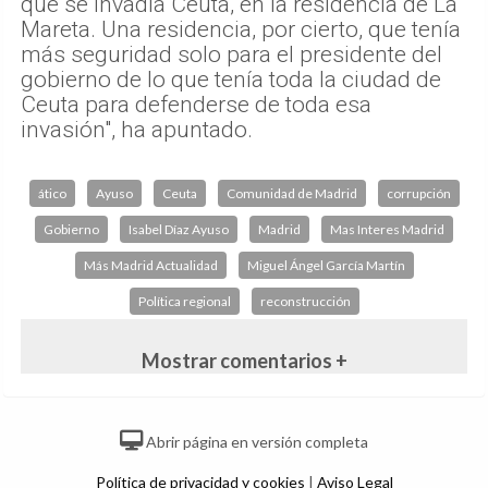
que se invadía Ceuta, en la residencia de La
Mareta. Una residencia, por cierto, que tenía
más seguridad solo para el presidente del
gobierno de lo que tenía toda la ciudad de
Ceuta para defenderse de toda esa
invasión", ha apuntado.
ático
Ayuso
Ceuta
Comunidad de Madrid
corrupción
Gobierno
Isabel Díaz Ayuso
Madrid
Mas Interes Madrid
Más Madrid Actualidad
Miguel Ángel García Martín
Política regional
reconstrucción
Mostrar comentarios +
Abrir página en versión completa
Política de privacidad y cookies
|
Aviso Legal