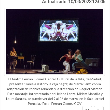
Actualizado: 10/03/2023 12:03h
El teatro Fernán Gómez Centro Cultural de la Villa, de Madrid,
presenta 'Daniela Astor y la caja negra', de Marta Sanz, con la
adaptación de Mónica Miranda y la dirección de Raquel Alarcón.
Este montaje, interpretado por Helena Lanza, Miriam Montilla y
Laura Santos, se puede ver del 9 al 26 de marzo, en la Sala Jardiel
Poncela.
(Foto: Fernan Gomez CCV)
A+
a-