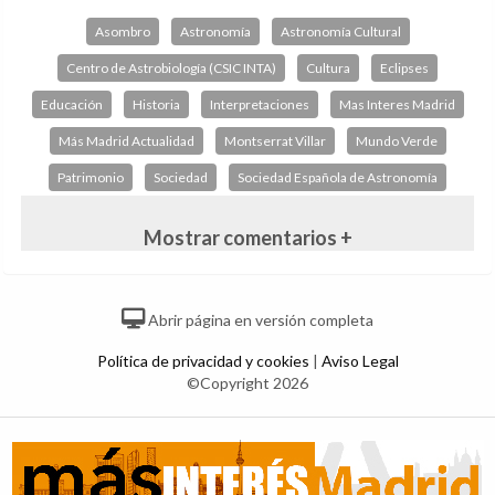
Asombro
Astronomía
Astronomía Cultural
Centro de Astrobiología (CSIC INTA)
Cultura
Eclipses
Educación
Historia
Interpretaciones
Mas Interes Madrid
Más Madrid Actualidad
Montserrat Villar
Mundo Verde
Patrimonio
Sociedad
Sociedad Española de Astronomía
Mostrar comentarios +
Abrir página en versión completa
Política de privacidad y cookies
|
Aviso Legal
©Copyright 2026