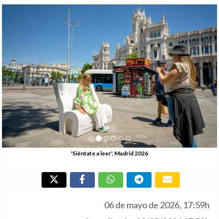
Anterior
Si
'Siéntate a leer', Madrid 2026
06 de mayo de 2026, 17:59h