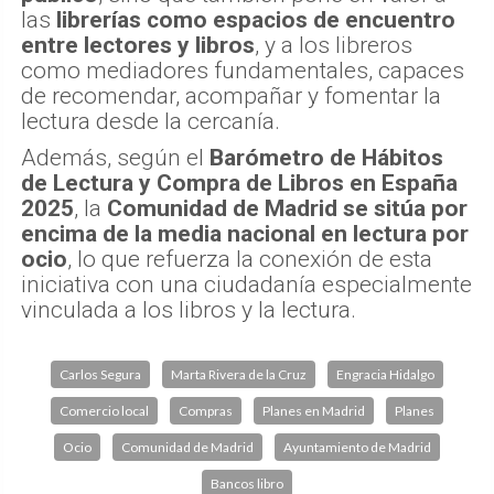
las
librerías como espacios de encuentro
entre lectores y libros
, y a los libreros
como mediadores fundamentales, capaces
de recomendar, acompañar y fomentar la
lectura desde la cercanía.
Además, según el
Barómetro de Hábitos
de Lectura y Compra de Libros en España
2025
, la
Comunidad de Madrid se sitúa por
encima de la media nacional en lectura por
ocio
, lo que refuerza la conexión de esta
iniciativa con una ciudadanía especialmente
vinculada a los libros y la lectura.
Carlos Segura
Marta Rivera de la Cruz
Engracia Hidalgo
Comercio local
Compras
Planes en Madrid
Planes
Ocio
Comunidad de Madrid
Ayuntamiento de Madrid
Bancos libro