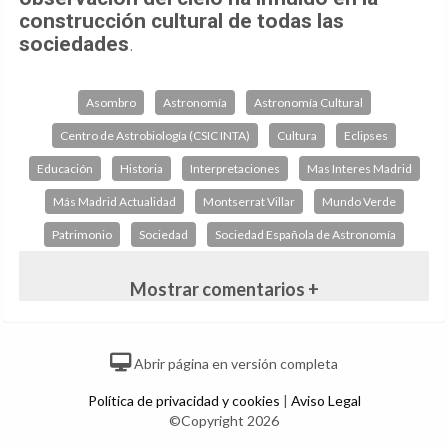
construcción cultural de todas las
sociedades
.
Asombro
Astronomía
Astronomía Cultural
Centro de Astrobiología (CSIC INTA)
Cultura
Eclipses
Educación
Historia
Interpretaciones
Mas Interes Madrid
Más Madrid Actualidad
Montserrat Villar
Mundo Verde
Patrimonio
Sociedad
Sociedad Española de Astronomía
Mostrar comentarios +
Abrir página en versión completa
Política de privacidad y cookies
|
Aviso Legal
©Copyright 2026