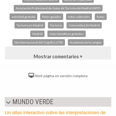
Asociación Profesional de Guías de Turismo de Madrid (APIT)
actividad gratuita
Rutas guiadas
rutas culturales
Rutas
Turismo en Madrid
Turismo
Comunidad de Madrid
Madrid
rutas temáticas gratuitas
Día Internacional del Orgullo LGTBi
Academia de la Lengua
Mostrar comentarios +
Abrir página en versión completa
MUNDO VERDE
Un atlas interactivo sobre las interpretaciones de