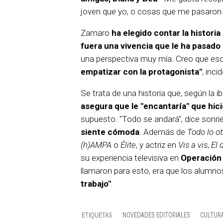
joven que yo, o cosas que me pasaron a
Zamaro
ha elegido contar la histori
fuera una vivencia que le ha pasado 
una perspectiva muy mía. Creo que eso 
empatizar con la protagonista"
, incid
Se trata de una historia que, según la i
asegura que le "encantaría" que hici
supuesto. "Todo se andará", dice sonri
siente cómoda
. Además de
Todo lo ot
(h)AMPA
o
Élite
, y actriz en
Vis a vis
,
El 
su experiencia televisiva en
Operación 
llamaron para esto, era que los alumn
trabajo"
.
NOVEDADES EDITORIALES
CULTUR