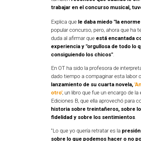
trabajar en el concurso musical, tuv
Explica que
le daba miedo "la enorme
popular concurso, pero, ahora que ha t
duda al afirmar que
está encantada co
experiencia y "orgullosa de todo lo 
consiguiendo los chicos"
.
En OT ha sido la profesora de interpreta
dado tiempo a compaginar esta labor c
lanzamiento de su cuarta novela,
'A
otro'
, un libro que fue un encargo de la e
Ediciones B, que ella aprovechó para c
historia sobre treintañeros, sobre lo
fidelidad y sobre los sentimientos
.
"Lo que yo quería retratar es la
presión
sobre lo que podemos hacer o no p