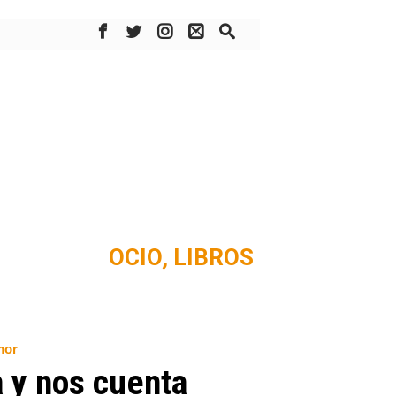
OCIO,
LIBROS
mor
a y nos cuenta