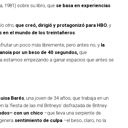
, 1981) sobre su libro, que
se basa en experiencias
lo otro
,
que creó, dirigió y protagonizó para HBO
, y
 en el mundo de los treintañeros
.
frutar un poco más libremente, pero antes no, y
la
ranoia por un beso de 40 segundos,
que
ora estamos empezando a ganar espacios que antes se
Luisa Barés
, una joven de 34 años, que trabaja en un
la 'fiesta de las mil Britneys' disfrazada de Britney
ndos– con un chico
–que lleva una serpiente de
e genera
sentimiento de culpa
–el beso, claro, no la