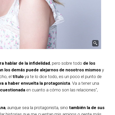
a hablar de la infidelidad
, pero sobre todo
de los
an los demás puede alejarnos de nosotros mismos
y
cho, el
título
ya te lo dice todo, es un poco el punto de
 va a haber envuelta la protagonista
. Va a tener una
r cuestionada
en cuanto a cómo son las relaciones",
Ana
, aunque sea la protagonista, sino
también la de sus
ilar historias que me cuentan mis amigos o gente más