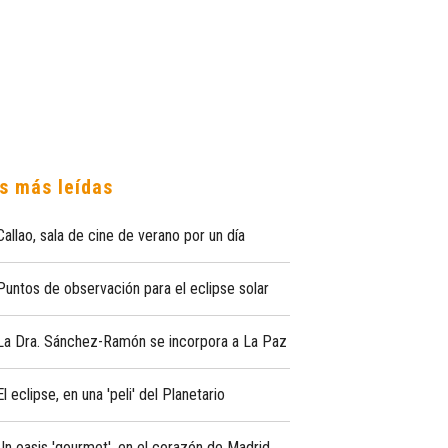
s más leídas
Callao, sala de cine de verano por un día
Puntos de observación para el eclipse solar
La Dra. Sánchez-Ramón se incorpora a La Paz
El eclipse, en una 'peli' del Planetario
Un oasis 'gourmet', en el corazón de Madrid