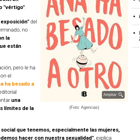
o "vértigo"
.
 exposición"
del
erminado, no
n la
que están
ción, pero le ha
on el
na ha besado a
ditorial
Ampliar
ontar
una
s límites de la
(Foto: Agencias)
 social que tenemos, especialmente las mujeres,
odemos hacer con nuestra sexualidad"
, explica