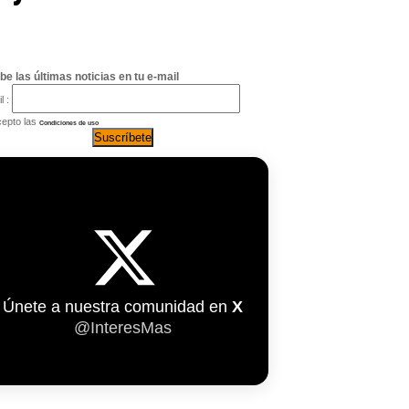
be las últimas noticias en tu e-mail
l :
epto las
Condiciones de uso
Únete a nuestra comunidad en
X
@InteresMas