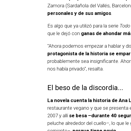
Zamora (Sardañola del Vallés, Barcelona
personales y de sus amigos
.
Es algo que ya utilizó para la serie
Todo 
que le dejó con
ganas de ahondar más
"Ahora podemos empezar a hablar y dis
protagonista de la historia se empa
probablemente sea insignificante. Ah
nos había privado", resalta.
El beso de la discordia...
La novela cuenta la historia de Ana 
restaurante vegano y que se presenta en 
2007 y allí
se besa –durante 40 segu
peluche alrededor del cuello–, lo que l
serpiente–,
porque tiene novio
.