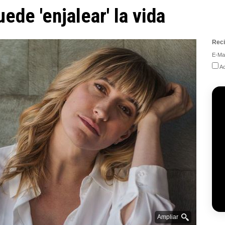
de 'enjalear' la vida
Reci
E-Mai
Ac
Ampliar