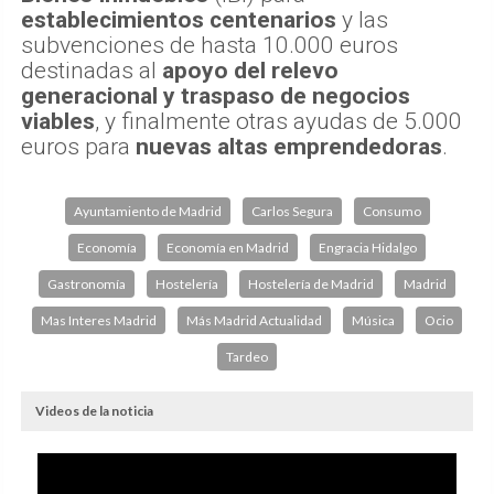
establecimientos centenarios
y las
subvenciones de hasta 10.000 euros
destinadas al
apoyo del relevo
generacional y traspaso de negocios
viables
, y finalmente otras ayudas de 5.000
euros para
nuevas altas emprendedoras
.
Ayuntamiento de Madrid
Carlos Segura
Consumo
Economía
Economía en Madrid
Engracia Hidalgo
Gastronomía
Hostelería
Hostelería de Madrid
Madrid
Mas Interes Madrid
Más Madrid Actualidad
Música
Ocio
Tardeo
Videos de la noticia