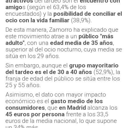
atractivos
del tardeo son el
encuentro con
amigo
s (según el 63,4% de los
encuestados) y la
posibilidad de conciliar el
ocio con la vida familiar
(38,9%).
De esta manera, Zamorro ha explicado que
este movimiento atrae a un
público "más
adulto"
, con una
edad media de 35 años
,
superior al del ocio nocturno, cuya media se
sitúa en los 29 años.
Sin embargo, aunque el
grupo mayoritario
del tardeo es el de 30 a 40 años
(52,9%), la
franja de edad del público se sitúa entre los
25 y 55 años.
Asimismo, el dato con mayor impacto
económico es el
gasto medio de los
consumidores
, que
en Madrid
alcanza los
45 euros por persona
frente a los 33,5
euros de la media nacional, lo que supone
un 34% más.