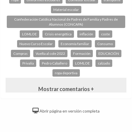
Material escolar
Confederación Católica Nacional de Padres de Familia y Padres de
Alumnos (CONCAPA)
LOMLOE
Crisis energética
inflación
coste
Nuevo Curso Escolar
Economía familiar
Consumo
Compras
Vuelta al cole 2022
Formación
EDUCACIÓN
Privalia
Pedro Caballero
LOMLOE
calzado
ropa deportiva
Mostrar comentarios +
Abrir página en versión completa