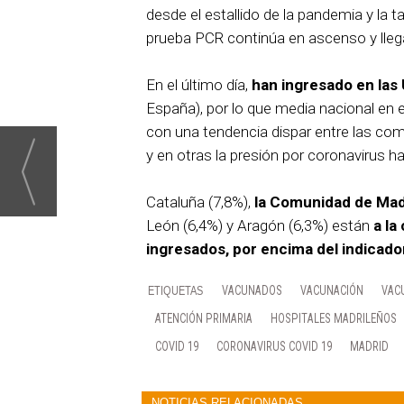
desde el estallido de la pandemia y la 
prueba PCR continúa en ascenso y lleg
En el último día,
han ingresado en las
España), por lo que media nacional en 
con una tendencia dispar entre las c
y en otras la presión por coronavirus h
Cataluña (7,8%),
la Comunidad de Madr
León (6,4%) y Aragón (6,3%) están
a la
ingresados, por encima del indicado
VACUNADOS
VACUNACIÓN
VAC
ATENCIÓN PRIMARIA
HOSPITALES MADRILEÑOS
COVID 19
CORONAVIRUS COVID 19
MADRID
NOTICIAS RELACIONADAS