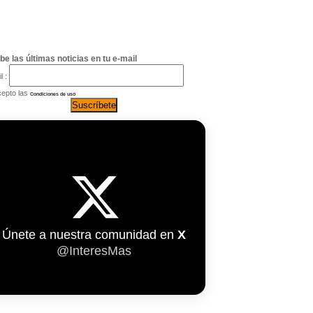
be las últimas noticias en tu e-mail
l :
epto las
Condiciones de uso
Únete a nuestra comunidad en
X
@InteresMas