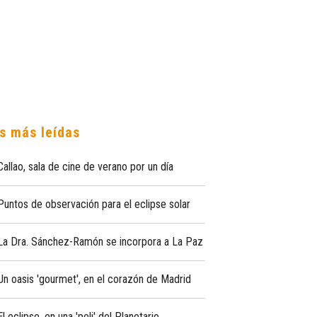
s más leídas
Callao, sala de cine de verano por un día
Puntos de observación para el eclipse solar
La Dra. Sánchez-Ramón se incorpora a La Paz
Un oasis 'gourmet', en el corazón de Madrid
El eclipse, en una 'peli' del Planetario