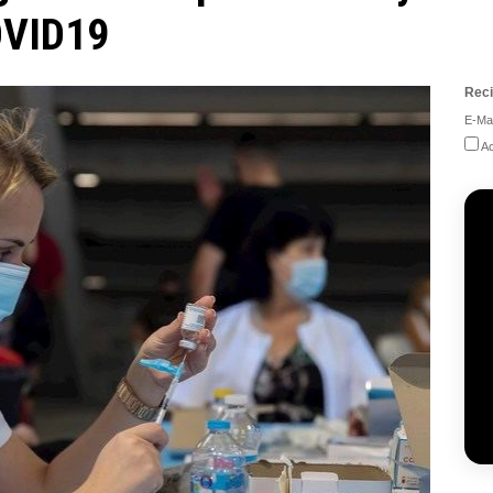
OVID19
Reci
E-Mai
Ac