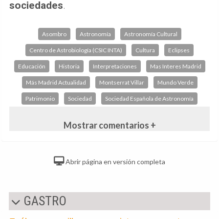
sociedades
.
Asombro
Astronomía
Astronomía Cultural
Centro de Astrobiología (CSIC INTA)
Cultura
Eclipses
Educación
Historia
Interpretaciones
Mas Interes Madrid
Más Madrid Actualidad
Montserrat Villar
Mundo Verde
Patrimonio
Sociedad
Sociedad Española de Astronomía
Mostrar comentarios +
Abrir página en versión completa
GASTRO