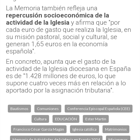
La Memoria también refleja una
repercusión socioeconómica de la
actividad de la Iglesia
y afirma que "por
cada euro de gasto que realiza la Iglesia, en
su misión pastoral, social y cultural, se
generan 1,65 euros en la economía
española".
En concreto, apunta que el gasto de la
actividad de la Iglesia diocesana en España
es de "1.428 millones de euros, lo que
supone cuatro veces más en relación a lo
aportado por la asignación tributaria".
Bautismos
Comuniones
Conferencia Episcopal Española (CEE)
Cultura
EDUCACIÓN
Ester Martín
Francisco César García Magán
Iglesia católica
Matrimonios
Memoria de Actividades de la Iglesia en España 2024
Misioneros