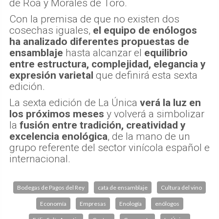
de Roa y Morales de Toro.
Con la premisa de que no existen dos
cosechas iguales,
el equipo de enólogos
ha analizado diferentes propuestas de
ensamblaje
hasta alcanzar el
equilibrio
entre estructura, complejidad, elegancia y
expresión varietal
que definirá esta sexta
edición.
La sexta edición de La Única
verá la luz en
los próximos meses
y volverá a simbolizar
la
fusión entre tradición, creatividad y
excelencia enológica
, de la mano de un
grupo referente del sector vinícola español e
internacional.
Bodegas de Pagos del Rey
cata de ensamblaje
Cultura del vino
Economía
Empresas
Enología
enólogos