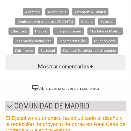
Asombro
Astronomía
Astronomía Cultural
Centro de Astrobiología (CSIC INTA)
Cultura
Eclipses
Educación
Historia
Interpretaciones
Mas Interes Madrid
Más Madrid Actualidad
Montserrat Villar
Mundo Verde
Patrimonio
Sociedad
Sociedad Española de Astronomía
Mostrar comentarios +
Abrir página en versión completa
COMUNIDAD DE MADRID
El Ejecutivo autonómico ha adjudicado el diseño y
la redacción de proyecto de obras en Real Casa de
Correos a Alejandra Pombo