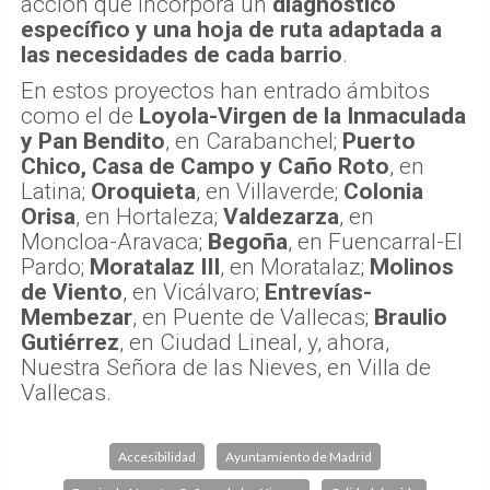
acción que incorpora un
diagnóstico
específico y una hoja de ruta adaptada a
las necesidades de cada barrio
.
En estos proyectos han entrado ámbitos
como el de
Loyola-Virgen de la Inmaculada
y Pan Bendito
, en Carabanchel;
Puerto
Chico, Casa de Campo y Caño Roto
, en
Latina;
Oroquieta
, en Villaverde;
Colonia
Orisa
, en Hortaleza;
Valdezarza
, en
Moncloa-Aravaca;
Begoña
, en Fuencarral-El
Pardo;
Moratalaz III
, en Moratalaz;
Molinos
de Viento
, en Vicálvaro;
Entrevías-
Membezar
, en Puente de Vallecas;
Braulio
Gutiérrez
, en Ciudad Lineal, y, ahora,
Nuestra Señora de las Nieves, en Villa de
Vallecas.
Accesibilidad
Ayuntamiento de Madrid