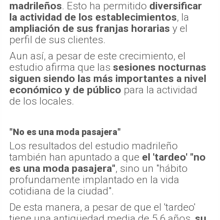
madrileños
. Esto ha permitido
diversificar
la actividad de los establecimientos
, la
ampliación de sus franjas horarias
y el
perfil de sus clientes.
Aun así, a pesar de este crecimiento, el
estudio afirma que las
sesiones nocturnas
siguen siendo las más importantes a nivel
económico y de público
para la actividad
de los locales.
"No es una moda pasajera"
Los resultados del estudio madrileño
también han apuntado a que
el 'tardeo' "no
es una moda pasajera"
, sino un "hábito
profundamente implantado en la vida
cotidiana de la ciudad".
De esta manera, a pesar de que el 'tardeo'
tiene una antigüedad media de 5,6 años,
su