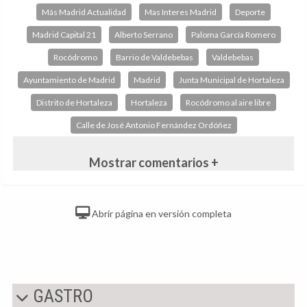
Más Madrid Actualidad
Mas Interes Madrid
Deporte
Madrid Capital 21
Alberto Serrano
Paloma García Romero
Rocódromo
Barrio de Valdebebas
Valdebebas
Ayuntamiento de Madrid
Madrid
Junta Municipal de Hortaleza
Distrito de Hortaleza
Hortaleza
Rocódromo al aire libre
Calle de José Antonio Fernández Ordóñez
Mostrar comentarios +
Abrir página en versión completa
GASTRO