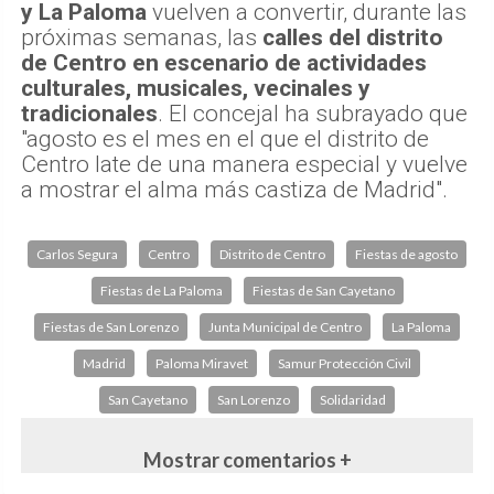
y La Paloma
vuelven a convertir, durante las
próximas semanas, las
calles del distrito
de Centro en escenario de actividades
culturales, musicales, vecinales y
tradicionales
. El concejal ha subrayado que
"agosto es el mes en el que el distrito de
Centro late de una manera especial y vuelve
a mostrar el alma más castiza de Madrid".
Carlos Segura
Centro
Distrito de Centro
Fiestas de agosto
Fiestas de La Paloma
Fiestas de San Cayetano
Fiestas de San Lorenzo
Junta Municipal de Centro
La Paloma
Madrid
Paloma Miravet
Samur Protección Civil
San Cayetano
San Lorenzo
Solidaridad
Mostrar comentarios +