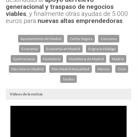
generacional y traspaso de negocios
viables
, y finalmente otras ayudas de 5.000
euros para
nuevas altas emprendedoras
.
Ayuntamiento de Madrid
Carlos Segura
Consumo
Economía
Economía en Madrid
Engracia Hidalgo
Gastronomía
Hostelería
Hostelería de Madrid
Madrid
Mas Interes Madrid
Más Madrid Actualidad
Música
Ocio
Tardeo
Videos de la noticia