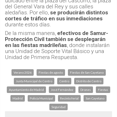
ubicado entre la plaza del Cascorro, la plaza
del General Vara del Rey y sus calles
aledañas. Por ello,
se producirán distintos
cortes de tráfico en sus inmediaciones
durante estos días.
De la misma manera,
efectivos de Samur-
Protección Civil también se desplegarán
en las fiestas madrileñas
, donde instalarán
una Unidad de Soporte Vital Básico y una
Unidad de Primera Respuesta.
Verano 2026
Fiestas de agosto
Fiestas de San Cayetano
Junta Municipal de Centro
Centro
Distrito de Centro
Ayuntamiento de Madrid
José Fernández
Drones
Fiestas
Madrid
Policía Municipal
Recinto ferial
San Cayetano
Seguridad