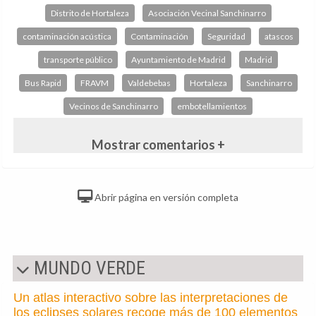
Distrito de Hortaleza
Asociación Vecinal Sanchinarro
contaminación acústica
Contaminación
Seguridad
atascos
transporte público
Ayuntamiento de Madrid
Madrid
Bus Rapid
FRAVM
Valdebebas
Hortaleza
Sanchinarro
Vecinos de Sanchinarro
embotellamientos
Mostrar comentarios +
Abrir página en versión completa
MUNDO VERDE
Un atlas interactivo sobre las interpretaciones de
los eclipses solares recoge más de 100 elementos