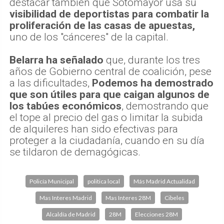
destacar también que Sotomayor usa su
visibilidad de deportistas para combatir la
proliferación de las casas de apuestas,
uno de los "cánceres" de la capital.
Belarra ha señalado
que, durante los tres
años de Gobierno central de coalición, pese
a las dificultades,
Podemos ha demostrado
que son útiles para que caigan algunos de
los tabúes económicos
, demostrando que
el tope al precio del gas o limitar la subida
de alquileres han sido efectivas para
proteger a la ciudadanía, cuando en su día
se tildaron de demagógicas.
Policía Municipal
politica local
Más Madrid Actualidad
Mas Interes Madrid
Mas Interes 28M
Cibeles
Alcaldía de Madrid
28M
Elecciones 28M