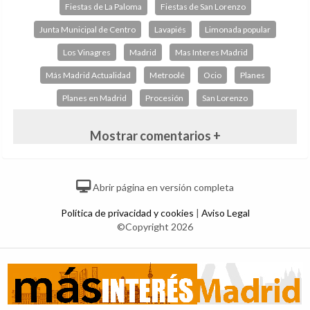
Fiestas de La Paloma
Fiestas de San Lorenzo
Junta Municipal de Centro
Lavapiés
Limonada popular
Los Vinagres
Madrid
Mas Interes Madrid
Más Madrid Actualidad
Metroolé
Ocio
Planes
Planes en Madrid
Procesión
San Lorenzo
Mostrar comentarios +
Abrir página en versión completa
Política de privacidad y cookies
|
Aviso Legal
©Copyright 2026