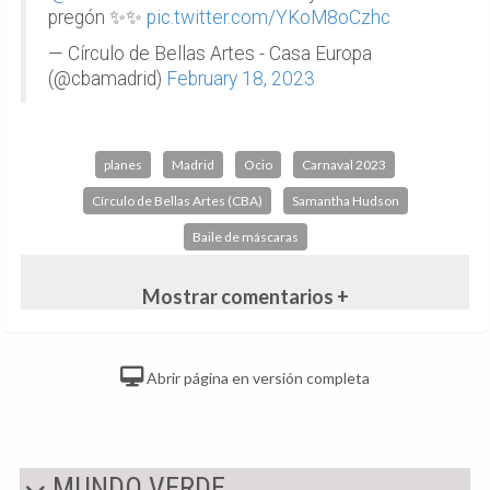
pregón ✨️✨️
pic.twitter.com/YKoM8oCzhc
— Círculo de Bellas Artes - Casa Europa
(@cbamadrid)
February 18, 2023
planes
Madrid
Ocio
Carnaval 2023
Círculo de Bellas Artes (CBA)
Samantha Hudson
Baile de máscaras
Mostrar comentarios +
Abrir página en versión completa
MUNDO VERDE