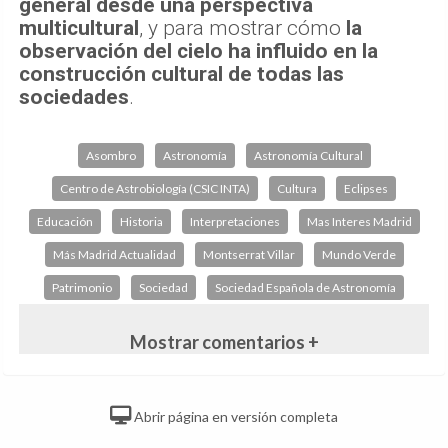
general desde una perspectiva
multicultural
, y para mostrar cómo
la
observación del cielo ha influido en la
construcción cultural de todas las
sociedades
.
Asombro
Astronomía
Astronomía Cultural
Centro de Astrobiología (CSIC INTA)
Cultura
Eclipses
Educación
Historia
Interpretaciones
Mas Interes Madrid
Más Madrid Actualidad
Montserrat Villar
Mundo Verde
Patrimonio
Sociedad
Sociedad Española de Astronomía
Mostrar comentarios +
Abrir página en versión completa