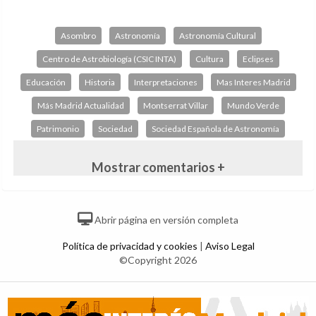
Asombro
Astronomía
Astronomía Cultural
Centro de Astrobiología (CSIC INTA)
Cultura
Eclipses
Educación
Historia
Interpretaciones
Mas Interes Madrid
Más Madrid Actualidad
Montserrat Villar
Mundo Verde
Patrimonio
Sociedad
Sociedad Española de Astronomía
Mostrar comentarios +
Abrir página en versión completa
Política de privacidad y cookies
|
Aviso Legal
©Copyright 2026