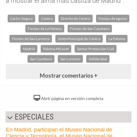
a mostrar el alma más castiza de Madrid".
Carlos Segura
Centro
Distrito de Centro
Fiestas de agosto
Fiestas de La Paloma
Fiestas de San Cayetano
Fiestas de San Lorenzo
Junta Municipal de Centro
La Paloma
Madrid
Paloma Miravet
Samur Protección Civil
San Cayetano
San Lorenzo
Solidaridad
Mostrar comentarios +
Abrir página en versión completa
ESPECIALES
En Madrid, participan el Museo Nacional de
Ciencia y Tecnología, el Museo Nacional de