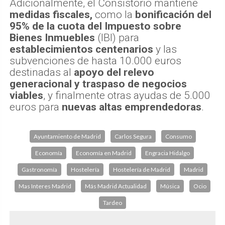
Adicionalmente, el Consistorio mantiene
medidas fiscales,
como la
bonificación del
95% de la cuota del Impuesto sobre
Bienes Inmuebles
(IBI) para
establecimientos centenarios
y las
subvenciones de hasta 10.000 euros
destinadas al
apoyo del relevo
generacional y traspaso de negocios
viables
, y finalmente otras ayudas de 5.000
euros para
nuevas altas emprendedoras
.
Ayuntamiento de Madrid
Carlos Segura
Consumo
Economía
Economía en Madrid
Engracia Hidalgo
Gastronomía
Hostelería
Hostelería de Madrid
Madrid
Mas Interes Madrid
Más Madrid Actualidad
Música
Ocio
Tardeo