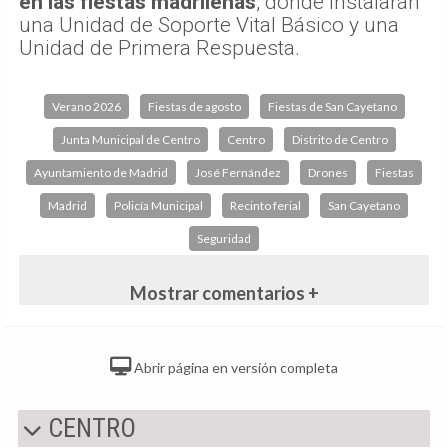
en las fiestas madrileñas
, donde instalarán
una Unidad de Soporte Vital Básico y una
Unidad de Primera Respuesta.
Verano 2026
Fiestas de agosto
Fiestas de San Cayetano
Junta Municipal de Centro
Centro
Distrito de Centro
Ayuntamiento de Madrid
José Fernández
Drones
Fiestas
Madrid
Policía Municipal
Recinto ferial
San Cayetano
Seguridad
Mostrar comentarios +
Abrir página en versión completa
CENTRO