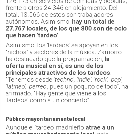
126.173 en servicios de comidas y bebidas,
frente a otros 24.346 en alojamiento. Del
total, 13.566 de estos son trabajadores
autónomos. Asimismo,
hay un total de
27.767 locales, de los que 800 son de ocio
que hacen 'tardeo'
.
Asimismo, los 'tardeos' se apoyan en los
"nichos" y sectores de la música. Zamorro
ha destacado que la programación,
la
oferta musical en sí, es uno de los
principales atractivos de los tardeos
.
"Tenemos desde
'techno', 'indie', 'rock', 'pop',
'latineo', 'perreo'
, pues un poquito de todo", ha
afirmado. "Hay gente que viene a los
'tardeos' como a un concierto".
Público mayoritariamente local
Aunque el 'tardeo' madrileño
atrae a un