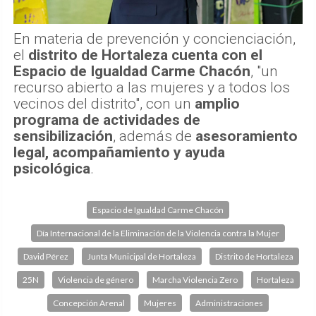
En materia de prevención y concienciación,
el
distrito de Hortaleza cuenta con el
Espacio de Igualdad Carme Chacón
, "un
recurso abierto a las mujeres y a todos los
vecinos del distrito", con un
amplio
programa de actividades de
sensibilización
, además de
asesoramiento
legal, acompañamiento y ayuda
psicológica
.
Espacio de Igualdad Carme Chacón
Día Internacional de la Eliminación de la Violencia contra la Mujer
David Pérez
Junta Municipal de Hortaleza
Distrito de Hortaleza
25N
Violencia de género
Marcha Violencia Zero
Hortaleza
Concepción Arenal
Mujeres
Administraciones