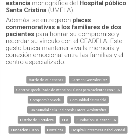
estancia
monográfica del
Hospital público
Santa Cristina
(UMELA).
Además, se entregaron
placas
conmemorativas a los familiares de dos
pacientes
para honrar su compromiso y
recordar su vínculo con el CEADELA. Este
gesto busca mantener viva la memoria y
conexión emocional entre las familias y el
centro especializado.
Barrio de Valdebebas
Carmen González Paz
Centro Especializado de Atención Diurna para pacientes con ELA
Compromiso Social
Comunidad de Madrid
Día Mundial de la Esclerosis Lateral Amiotrófica
Distrito de Hortaleza
ELA
Fundación DalecandELA
Fundación Luzón
Hortaleza
Hospital Enfermera Isabel Zendal