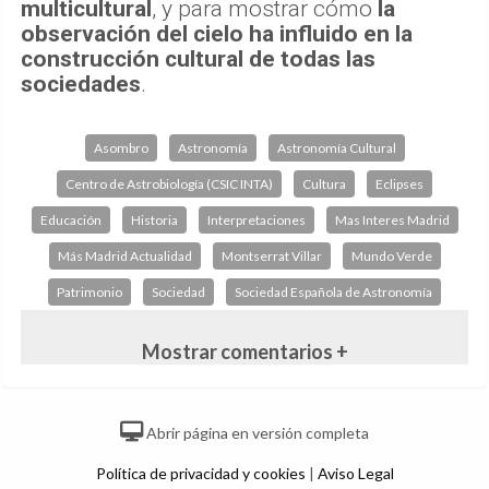
multicultural
, y para mostrar cómo
la
observación del cielo ha influido en la
construcción cultural de todas las
sociedades
.
Asombro
Astronomía
Astronomía Cultural
Centro de Astrobiología (CSIC INTA)
Cultura
Eclipses
Educación
Historia
Interpretaciones
Mas Interes Madrid
Más Madrid Actualidad
Montserrat Villar
Mundo Verde
Patrimonio
Sociedad
Sociedad Española de Astronomía
Mostrar comentarios +
Abrir página en versión completa
Política de privacidad y cookies
|
Aviso Legal