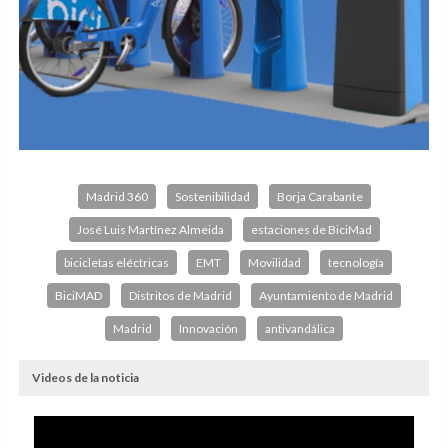
Madrid 360
Sostenibilidad
Borja Carabante
José Luis Martínez Almeida
estaciones de BiciMad
bicicletas eléctricas
EMT
Movilidad
tecnología
BiciMAD
Distritos de Madrid
Ayuntamiento de Madrid
Madrid
Innovación
antivandálica
Videos de la noticia