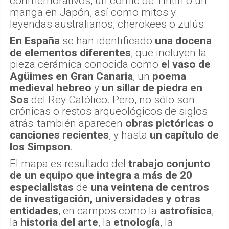
conmemorativos, un cómic de Tintín o un
manga en Japón, así como mitos y
leyendas australianos, cherokees o zulús.
En España
se han identificado
una docena
de elementos diferentes
, que incluyen la
pieza cerámica conocida como
el vaso de
Agüimes
en Gran Canaria
, un
poema
medieval hebreo
y
un sillar de piedra en
Sos
del Rey Católico. Pero, no sólo son
crónicas o restos arqueológicos de siglos
atrás: también aparecen
obras pictóricas o
canciones recientes
, y hasta
un capítulo de
los Simpson
.
El mapa es resultado del
trabajo conjunto
de un equipo que integra a más de 20
especialistas
de
una veintena de centros
de investigación, universidades y otras
entidades
, en campos como la
astrofísica
,
la
historia del arte
, la
etnología
, la