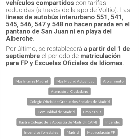
vehículos compartidos
con tarifas
reducidas (a través de la app de Voltio). Las
l
íneas de autobús interurbano 551, 541,
545, 546, 547 y 548 no hacen parada en el
pantano de San Juan ni en playa del
Alberche
.
Por último, se restablecerá
a partir del 1 de
septiembre
el periodo de
matriculación
para FP y Escuelas Oficiales de Idiomas
.
Mas Interes Madrid
Más Madrid Actualidad
Alojamiento
Atención al Ciudadano
Colegio Oficial de Graduados Sociales de Madrid
Comunidad de Madrid
Empleabús
Ilustre Colegio de la Abogacía de Madrid (ICAM)
Incendio
Incendios forestales
Madrid
Matriculación FP