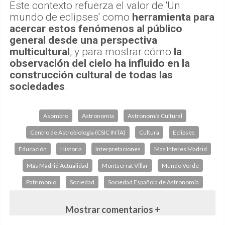
Este contexto refuerza el valor de 'Un
mundo de eclipses' como
herramienta para
acercar estos fenómenos al público
general desde una perspectiva
multicultural
, y para mostrar cómo
la
observación del cielo ha influido en la
construcción cultural de todas las
sociedades
.
Asombro
Astronomía
Astronomía Cultural
Centro de Astrobiología (CSIC INTA)
Cultura
Eclipses
Educación
Historia
Interpretaciones
Mas Interes Madrid
Más Madrid Actualidad
Montserrat Villar
Mundo Verde
Patrimonio
Sociedad
Sociedad Española de Astronomía
Mostrar comentarios +