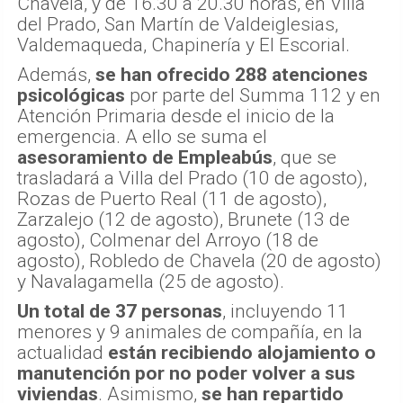
Chavela, y de 16.30 a 20.30 horas, en Villa
del Prado, San Martín de Valdeiglesias,
Valdemaqueda, Chapinería y El Escorial.
Además,
se han ofrecido 288 atenciones
psicológicas
por parte del Summa 112 y en
Atención Primaria desde el inicio de la
emergencia. A ello se suma el
asesoramiento de Empleabús
, que se
trasladará a Villa del Prado (10 de agosto),
Rozas de Puerto Real (11 de agosto),
Zarzalejo (12 de agosto), Brunete (13 de
agosto), Colmenar del Arroyo (18 de
agosto), Robledo de Chavela (20 de agosto)
y Navalagamella (25 de agosto).
Un total de 37 personas
, incluyendo 11
menores y 9 animales de compañía, en la
actualidad
están recibiendo alojamiento o
manutención por no poder volver a sus
viviendas
. Asimismo,
se han repartido