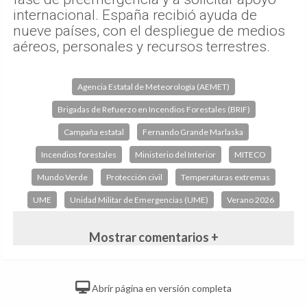
internacional. España recibió ayuda de
nueve países, con el despliegue de medios
aéreos, personales y recursos terrestres.
Agencia Estatal de Meteorología (AEMET)
Brigadas de Refuerzo en Incendios Forestales (BRIF)
Campaña estatal
Fernando Grande Marlaska
Incendios forestales
Ministerio del Interior
MITECO
Mundo Verde
Protección civil
Temperaturas extremas
UME
Unidad Militar de Emergencias (UME)
Verano 2026
Mostrar comentarios +
Abrir página en versión completa