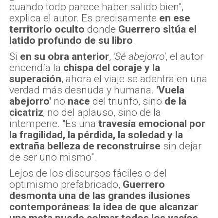
cuando todo parece haber salido bien",
explica el autor. Es precisamente
en ese
territorio oculto
donde
Guerrero sitúa el
latido profundo de su libro
.
Si
en su obra anterior
,
'Sé abejorro'
, el autor
encendía la
chispa del coraje y la
superación
, ahora el viaje se adentra en una
verdad más desnuda y humana.
'Vuela
abejorro'
no
nace
del triunfo, sino
de la
cicatriz
; no del aplauso, sino de la
intemperie. "Es una
travesía emocional por
la fragilidad, la pérdida, la soledad y la
extraña belleza de reconstruirse
sin dejar
de ser uno mismo".
Lejos de los discursos fáciles o del
optimismo prefabricado,
Guerrero
desmonta una de las grandes ilusiones
contemporáneas
:
la idea de que alcanzar
una meta puede colmar todos los vacíos.