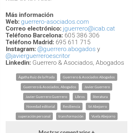
Más información
Web:
guerrero-asociados.com
​Correo electrónico:
jguerrero@icab.cat
Teléfono Barcelona:
605 386 306
Teléfono Madrid:
695 611 715
​Instagram:
@guerrero.abogados
y
@javierguerreroescritor
​Linkedin:
​Guerrero & Asociados, Abogados
Ágatha Ruiz de la Prada
Guerrero & Asociados Abogados
Guerrero & Asociados, Abogados
Javier Guerrero
Javier Guerrero Guerrero
Libros
literatura
Novedad editorial
Resiliencia
Sé Abejorro
superación personal
transformación
Vuela Abejorro
Mostrar comentarios +