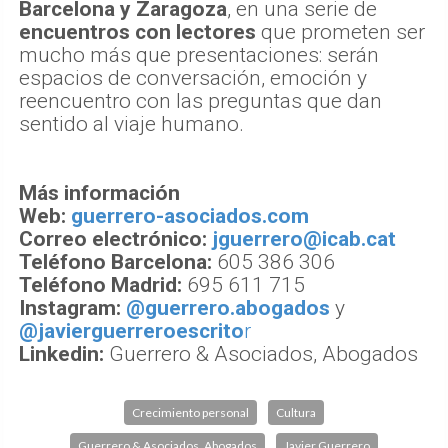
Barcelona y Zaragoza
, en una serie de
encuentros con lectores
que prometen ser
mucho más que presentaciones: serán
espacios de conversación, emoción y
reencuentro con las preguntas que dan
sentido al viaje humano.
Más información
Web:
guerrero-asociados.com
Correo electrónico:
jguerrero@icab.cat
Teléfono Barcelona:
605 386 306
Teléfono Madrid:
695 611 715
​Instagram:
@guerrero.abogados
y
@javierguerreroescrito
r
​Linkedin:
​Guerrero & Asociados, Abogados
Crecimiento personal
Cultura
Guerrero & Asociados, Abogados
Javier Guerrero