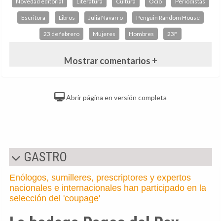
Novedad editorial
Literatura
Cultura
Ocio
Periodistas
Escritora
Libros
Julia Navarro
Penguin Random House
23 de febrero
Mujeres
Hombres
23F
Mostrar comentarios +
Abrir página en versión completa
GASTRO
Enólogos, sumilleres, prescriptores y expertos
nacionales e internacionales han participado en la
selección del 'coupage'