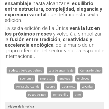
ensamblaje
hasta alcanzar el
equilibrio
entre estructura, complejidad, elegancia y
expresión varietal
que definirá esta sexta
edición.
La sexta edición de La Única
verá la luz en
los próximos meses
y volverá a simbolizar
la
fusión entre tradición, creatividad y
excelencia enológica
, de la mano de un
grupo referente del sector vinícola español e
internacional.
Bodegas de Pagos del Rey
cata de ensamblaje
Cultura del vino
Economía
Empresas
Enología
enólogos
Félix Solís Avantis
Gastro
Gourmets
La Única
Pagos del Rey
Tempranillo
Vino
Videos de la noticia