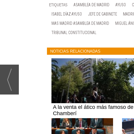
ASAMBLEA DE MADRID
AYUSO
C
ISABEL DÍAZ AYUSO
JEFE DE GABINETE
MADRI
MAS MADRID ASAMBLEA DE MADRID
MIGUEL ÁN
TRIBUNAL CONSTITUCIONAL
NOTICIAS RELACIONADAS
A la venta el ático más famoso de
Chamberí