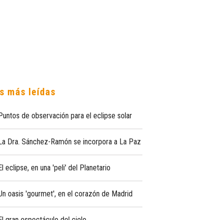
s más leídas
Puntos de observación para el eclipse solar
La Dra. Sánchez-Ramón se incorpora a La Paz
El eclipse, en una 'peli' del Planetario
Un oasis 'gourmet', en el corazón de Madrid
El gran espectáculo del cielo