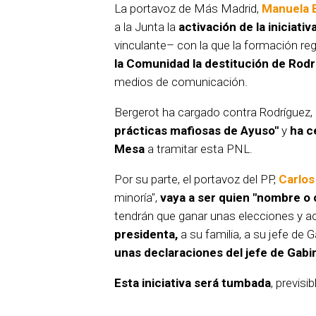
La portavoz de Más Madrid,
Manuela 
a la Junta la
activación de la iniciativ
vinculante– con la que la formación re
la Comunidad la destitución de Rod
medios de comunicación.
Bergerot ha cargado contra Rodríguez,
prácticas mafiosas de Ayuso"
y
ha c
Mesa
a tramitar esta PNL.
Por su parte, el portavoz del PP,
Carlos
minoría",
vaya a ser quien "nombre o 
tendrán que ganar unas elecciones y a
presidenta,
a su familia, a su jefe de 
unas declaraciones del jefe de Gabi
Esta iniciativa será tumbada
, previs