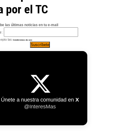
 por el TC
be las últimas noticias en tu e-mail
l :
epto las
Condiciones de uso
Únete a nuestra comunidad en
X
@InteresMas