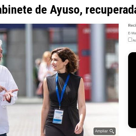
abinete de Ayuso, recuperada
Reci
E-Mai
Ac
Ampliar