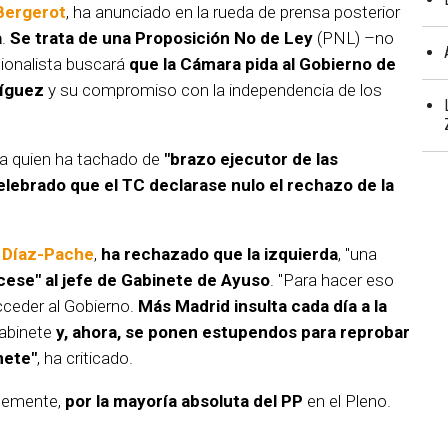
Bergerot
, ha anunciado en la rueda de prensa posterior
a
.
Se trata de una Proposición No de Ley
(PNL) –no
gionalista buscará
que la Cámara pida al Gobierno de
ríguez
y su compromiso con la independencia de los
 a quien ha tachado de
"brazo ejecutor de las
elebrado que el TC declarase nulo el rechazo de la
 Díaz-Pache
,
ha rechazado que la izquierda
, "una
cese" al jefe de Gabinete de Ayuso
. "Para hacer eso
cceder al Gobierno.
Más Madrid insulta cada día a la
Gabinete
y, ahora, se ponen estupendos para reprobar
nete"
, ha criticado.
iblemente,
por la mayoría absoluta del PP
en el Pleno.