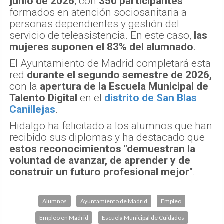
junio de 2026
, con
350 participantes
formados en atención sociosanitaria a
personas dependientes y gestión del
servicio de teleasistencia. En este caso,
las
mujeres suponen el 83% del alumnado
.
El Ayuntamiento de Madrid completará esta
red
durante el segundo semestre de 2026,
con la
apertura de la Escuela Municipal de
Talento Digital
en el
distrito de San Blas
Canillejas
.
Hidalgo ha felicitado a los alumnos que han
recibido sus diplomas y ha destacado que
estos reconocimientos "demuestran la
voluntad de avanzar, de aprender y de
construir un futuro profesional mejor"
.
Alumnos
Ayuntamiento de Madrid
Empleo
Empleo en Madrid
Escuela Municipal de Cuidados