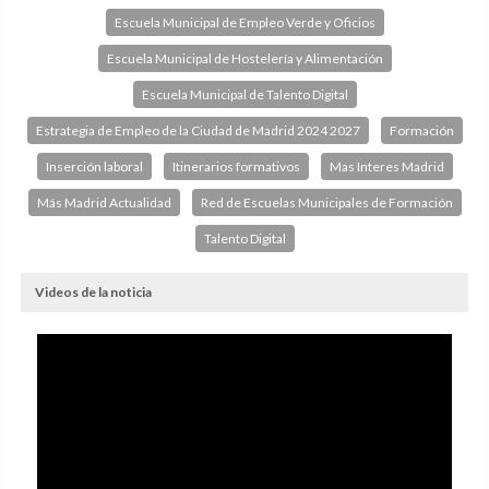
Escuela Municipal de Empleo Verde y Oficios
Escuela Municipal de Hostelería y Alimentación
Escuela Municipal de Talento Digital
Estrategia de Empleo de la Ciudad de Madrid 2024 2027
Formación
Inserción laboral
Itinerarios formativos
Mas Interes Madrid
Más Madrid Actualidad
Red de Escuelas Municipales de Formación
Talento Digital
Videos de la noticia