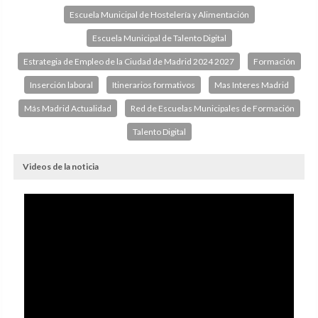
Escuela Municipal de Hostelería y Alimentación
Escuela Municipal de Talento Digital
Estrategia de Empleo de la Ciudad de Madrid 2024 2027
Formación
Inserción laboral
Itinerarios formativos
Mas Interes Madrid
Más Madrid Actualidad
Red de Escuelas Municipales de Formación
Talento Digital
Videos de la noticia