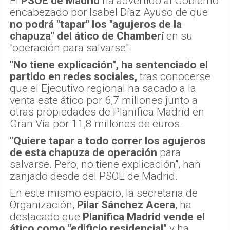
El
PSOE de Madrid
ha advertido al Gobierno
encabezado por Isabel Díaz Ayuso de que
no podrá "tapar" los "agujeros de la
chapuza" del ático de Chamberí
en su
"operación para salvarse".
"No tiene explicación", ha sentenciado el
partido en redes sociales,
tras conocerse
que el Ejecutivo regional ha sacado a la
venta este ático por 6,7 millones junto a
otras propiedades de Planifica Madrid en
Gran Vía por 11,8 millones de euros.
"Quiere tapar a todo correr los agujeros
de esta chapuza de operación
para
salvarse. Pero, no tiene explicación", han
zanjado desde del PSOE de Madrid.
En este mismo espacio, la secretaria de
Organización,
Pilar Sánchez Acera
, ha
destacado que
Planifica Madrid vende el
ático como "edificio residencial"
y ha