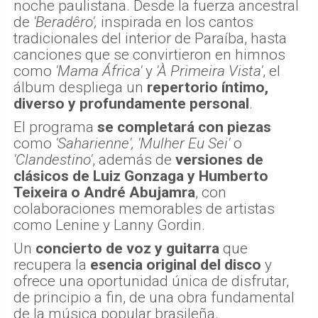
noche paulistana. Desde la fuerza ancestral
de
'Beradêro',
inspirada en los cantos
tradicionales del interior de Paraíba, hasta
canciones que se convirtieron en himnos
como
'Mama África'
y
'À Primeira Vista'
, el
álbum despliega un
repertorio íntimo,
diverso y profundamente personal
.
El programa
se completará con piezas
como
'Saharienne', 'Mulher Eu Sei'
o
'Clandestino'
, además de
versiones de
clásicos de Luiz Gonzaga y Humberto
Teixeira o André Abujamra
, con
colaboraciones memorables de artistas
como Lenine y Lanny Gordin.
Un
concierto de voz y guitarra
que
recupera la
esencia original del disco
y
ofrece una oportunidad única de disfrutar,
de principio a fin, de una obra fundamental
de la música popular brasileña.