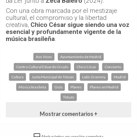
da Lei'
junto a
Zeca Baleiro
(2024).
Con una obra marcada por el mestizaje
cultural, el compromiso y la libertad
creativa,
Chico César sigue siendo una voz
esencial y profundamente vigente de la
música brasileña
.
Aos Vivos
Ayuntamiento de Madrid
Centro Cultural Eduardo Úrculo
Chico César
Concierto
Cultura
Junta Municipal de Tetuán
Latin Grammy
Madrid
Música brasileña
Ocio
Planes
Planes en Madrid
Tetuán
Mostrar comentarios +
Abrir página en versión completa