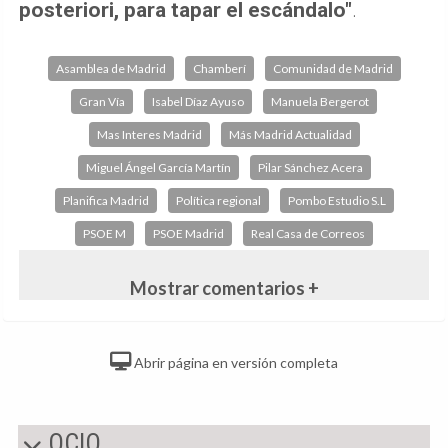
posteriori, para tapar el escándalo"
.
Asamblea de Madrid
Chamberí
Comunidad de Madrid
Gran Vía
Isabel Díaz Ayuso
Manuela Bergerot
Mas Interes Madrid
Más Madrid Actualidad
Miguel Ángel García Martín
Pilar Sánchez Acera
Planifica Madrid
Política regional
Pombo Estudio S.L
PSOE M
PSOE Madrid
Real Casa de Correos
Mostrar comentarios +
Abrir página en versión completa
OCIO