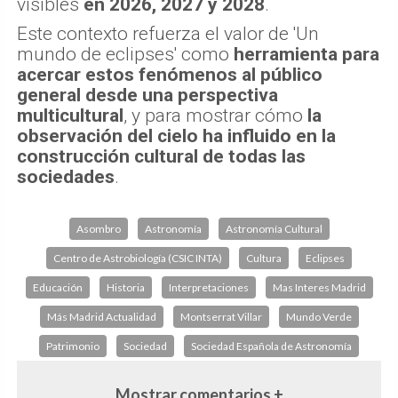
visibles
en 2026, 2027 y 2028
.
Este contexto refuerza el valor de 'Un
mundo de eclipses' como
herramienta para
acercar estos fenómenos al público
general desde una perspectiva
multicultural
, y para mostrar cómo
la
observación del cielo ha influido en la
construcción cultural de todas las
sociedades
.
Asombro
Astronomía
Astronomía Cultural
Centro de Astrobiología (CSIC INTA)
Cultura
Eclipses
Educación
Historia
Interpretaciones
Mas Interes Madrid
Más Madrid Actualidad
Montserrat Villar
Mundo Verde
Patrimonio
Sociedad
Sociedad Española de Astronomía
Mostrar comentarios +