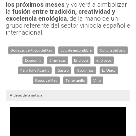
los próximos meses
y volverá a simbolizar
la
fusión entre tradición, creatividad y
excelencia enológica
, de la mano de un
grupo referente del sector vinícola español e
internacional.
Bodegas de Pagos del Rey
cata de ensamblaje
Cultura del vino
Economía
Empresas
Enología
enólogos
Félix Solís Avantis
Gastro
Gourmets
La Única
Pagos del Rey
Tempranillo
Vino
Videos de la noticia