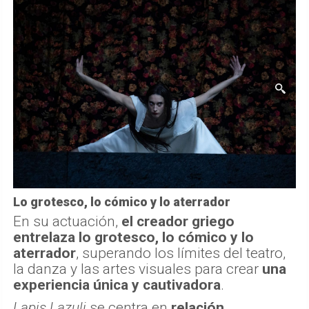
Lo grotesco, lo cómico y lo aterrador
En su actuación,
el creador griego
entrelaza lo grotesco, lo cómico y lo
aterrador
, superando los límites del teatro,
la danza y las artes visuales para crear
una
experiencia única y cautivadora
.
Lapis Lazuli
se centra en
relación