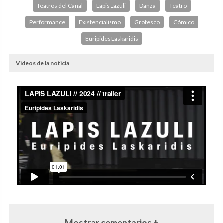
Teatros del Canal
Lapis Lazuli
Danza
Teatro
Performance
Existencialismo
Grotesco
Cómico
Euripides Laskaridis
Videos de la noticia
Mostrar comentarios +