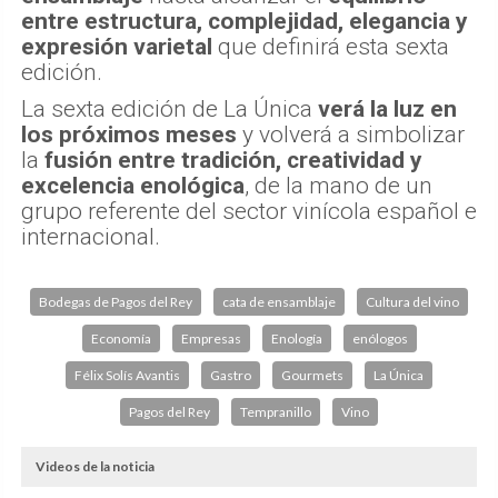
entre estructura, complejidad, elegancia y
expresión varietal
que definirá esta sexta
edición.
La sexta edición de La Única
verá la luz en
los próximos meses
y volverá a simbolizar
la
fusión entre tradición, creatividad y
excelencia enológica
, de la mano de un
grupo referente del sector vinícola español e
internacional.
Bodegas de Pagos del Rey
cata de ensamblaje
Cultura del vino
Economía
Empresas
Enología
enólogos
Félix Solís Avantis
Gastro
Gourmets
La Única
Pagos del Rey
Tempranillo
Vino
Videos de la noticia