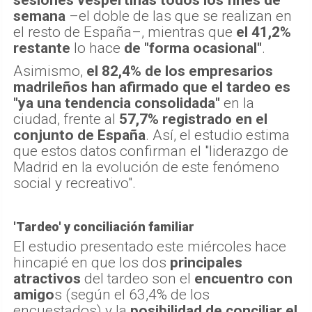
sesiones vespertinas todos los fines de
semana
–el doble de las que se realizan en
el resto de España–, mientras que
el 41,2%
restante
lo hace
de "forma ocasional"
.
Asimismo,
el 82,4% de los empresarios
madrileños han afirmado que el tardeo es
"ya una tendencia consolidada"
en la
ciudad, frente al
57,7% registrado en el
conjunto de España
. Así, el estudio estima
que estos datos confirman el "liderazgo de
Madrid en la evolución de este fenómeno
social y recreativo".
'Tardeo' y conciliación familiar
El estudio presentado este miércoles hace
hincapié en que los dos
principales
atractivos
del tardeo son el
encuentro con
amigo
s (según el 63,4% de los
encuestados) y la
posibilidad de conciliar el