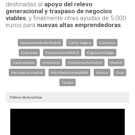
destinadas al
apoyo del relevo
generacional y traspaso de negocios
viables
, y finalmente otras ayudas de 5.000
euros para
nuevas altas emprendedoras
.
Ayuntamiento de Madrid
Carlos Segura
Consumo
Economía
Economía en Madrid
Engracia Hidalgo
Gastronomía
Hostelería
Hostelería de Madrid
Madrid
Mas Interes Madrid
Más Madrid Actualidad
Música
Ocio
Tardeo
Videos de la noticia