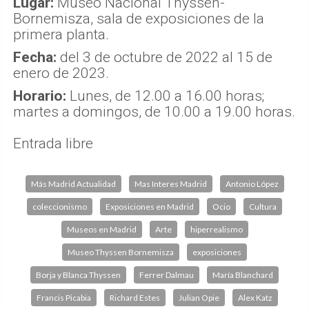
Lugar:
Museo Nacional Thyssen-
Bornemisza, sala de exposiciones de la
primera planta.
Fecha:
del 3 de octubre de 2022 al 15 de
enero de 2023.
Horario:
Lunes, de 12.00 a 16.00 horas;
martes a domingos, de 10.00 a 19.00 horas.
Entrada libre
Más Madrid Actualidad
Mas Interes Madrid
Antonio López
coleccionismo
Exposiciones en Madrid
Ocio
Cultura
Museos en Madrid
Arte
hiperrealismo
Museo Thyssen Bornemisza
exposiciones
Borja y Blanca Thyssen
Ferrer Dalmau
María Blanchard
Francis Picabia
Richard Estes
Julian Opie
Alex Katz