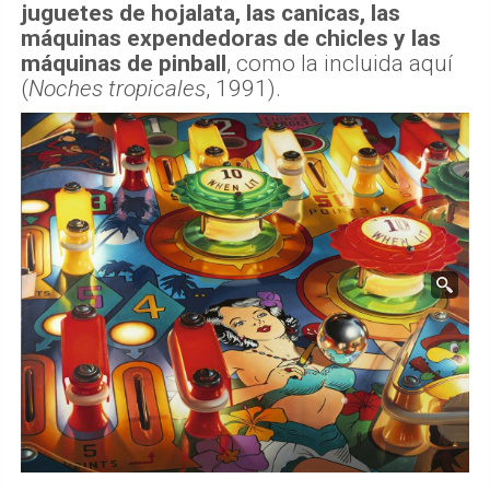
juguetes de hojalata, las canicas, las
máquinas expendedoras de chicles y las
máquinas de pinball
, como la incluida aquí
(
Noches tropicales
, 1991).