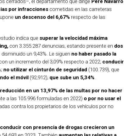
os cerrados–, el departamento que dirige
Pere Navarro
ias por infracciones
cometidas en las carreteras
 supone
un descenso del 6,67%
respecto de las
 estudio indica que
superar la velocidad máxima
ing,
con 3.355.287 denuncias, estando presente en
dos
an disminuido un 9,43%. Le siguen
no haber pasado la
 con un incremento del 3,09% respecto a 2022;
conducir
%;
no utilizar el cinturón de seguridad
(100.739), que
ando el móvil
(92,912),
que sube un 5,34%
.
reducción en un 13,97% de las multas por no hacer
te a las 105.996 formuladas en 2022)
o por no usar el
adas contra los propietarios de los vehículos por no
 conducir con presencia de drogas crecieron un
a 54.693 en 2023. También
aumentan las relativas a