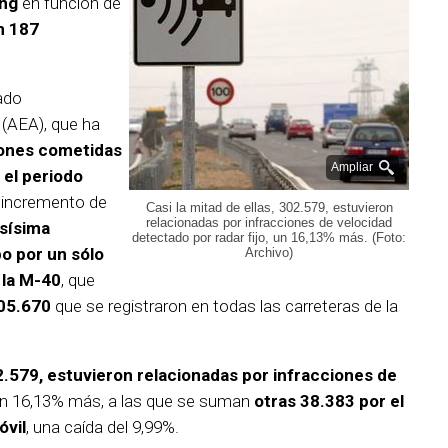
ing
en función de
n 187
ado
(AEA), que ha
iones cometidas
Ampliar
 el periodo
l incremento de
Casi la mitad de ellas, 302.579, estuvieron
relacionadas por infracciones de velocidad
sísima
detectado por radar fijo, un 16,13% más. (Foto:
bo por un sólo
Archivo)
 la M-40
, que
605.670
que se registraron en todas las carreteras de la
.579, estuvieron relacionadas por infracciones de
un 16,13% más, a las que se suman
otras 38.383 por el
óvil
, una caída del 9,99%.