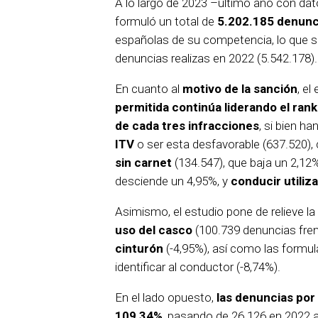
A lo largo de 2023 –último año con dat
formuló un total de
5.202.185 denunc
españolas de su competencia, lo que
denuncias realizas en 2022 (5.542.178).
En cuanto al
motivo de la sanción
, el
permitida continúa liderando el rank
de cada tres infracciones
, si bien h
ITV
o ser esta desfavorable (637.520),
sin carnet
(134.547), que baja un 2,12
desciende un 4,95%, y
conducir utiliz
Asimismo, el estudio pone de relieve la
uso del casco
(100.739 denuncias fren
cinturón
(-4,95%), así como las formul
identificar al conductor (-8,74%).
En el lado opuesto,
las denuncias por
109,34%
, pasando de 26.126 en 2022 