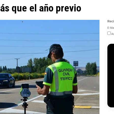
ás que el año previo
Reci
E-Mai
Ac