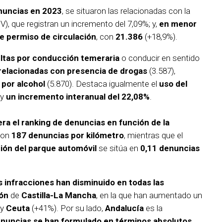
nuncias en 2023
, se situaron las relacionadas con la
V), que registran un incremento del 7,09%; y,
en menor
de permiso de circulación
, con
21.386
(+18,9%).
ltas por conducción temeraria
o conducir en sentido
 relacionadas con presencia de drogas
(3.587),
 por alcohol
(5.870). Destaca igualmente el
uso del
 y
un incremento interanual del 22,08%
.
ra el ranking de denuncias en función de la
con
187 denuncias por kilómetro
, mientras que el
ión del parque automóvil
se sitúa en
0,11 denuncias
s infracciones han disminuido en todas las
ón
de
Castilla-La Mancha
, en la que han aumentado un
 y
Ceuta
(+41%). Por su lado,
Andalucía
es la
uncias se han formulado en términos absolutos