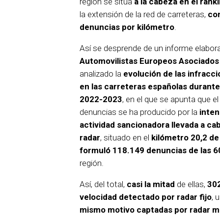
región se sitúa
a la cabeza en el rank
la extensión de la red de carreteras,
co
denuncias por kilómetro
.
Así se desprende de un informe elabor
Automovilistas Europeos Asociados
analizado la
evolución de las infracc
en las carreteras españolas durante
2022-2023
, en el que se apunta que e
denuncias se ha producido por la
inten
actividad sancionadora llevada a ca
radar
, situado en el
kilómetro 20,2 de
formuló 118.149 denuncias de las 
región.
Así, del total,
casi la mitad
de ellas,
302
velocidad detectado por radar fijo
, 
mismo motivo captadas por radar m