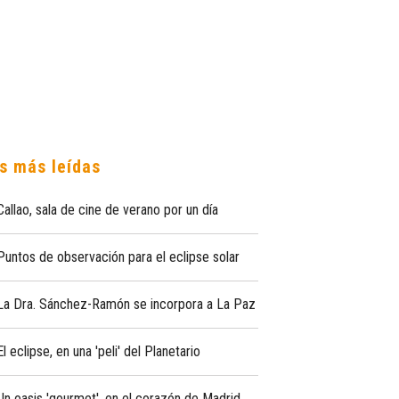
s más leídas
Callao, sala de cine de verano por un día
Puntos de observación para el eclipse solar
La Dra. Sánchez-Ramón se incorpora a La Paz
El eclipse, en una 'peli' del Planetario
Un oasis 'gourmet', en el corazón de Madrid