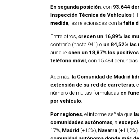
En segunda posición
, con
93.644 de
Inspección Técnica de Vehículos
(IT
medida
, las relacionadas con la
falta 
Entre otros,
crecen un 16,89% las mu
contrario (hasta 941) o
un 84,52% las
aunque
caen un 18,87% los positivos
teléfono móvil,
con 15.484 denuncias
Además,
la Comunidad de Madrid lide
extensión de su red de carreteras
, 
número de multas formuladas
en func
por vehículo
.
Por regiones
, el informe señala que
la
comunidades autónomas
, a
excepci
17%,
Madrid
(+16%),
Navarra
(+11,2%)
comunidad autónoma donde más den