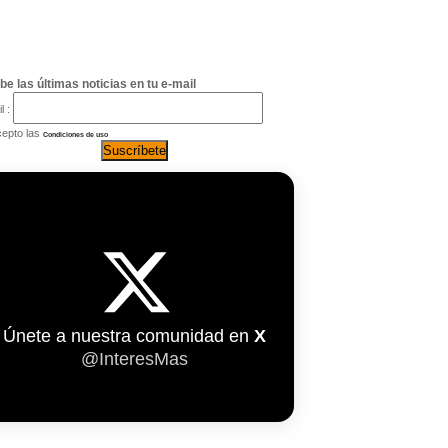
be las últimas noticias en tu e-mail
l :
epto las
Condiciones de uso
Únete a nuestra comunidad en
X
@InteresMas