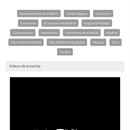
Ayuntamiento de Madrid
Carlos Segura
Consumo
Economía
Economía en Madrid
Engracia Hidalgo
Gastronomía
Hostelería
Hostelería de Madrid
Madrid
Mas Interes Madrid
Más Madrid Actualidad
Música
Ocio
Tardeo
Videos de la noticia