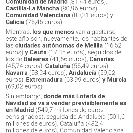
Comunidad de Madrid
(81,44 euros),
Castilla-La Mancha
(80,96 euros),
Comunidad Valenciana
(80,31 euros) y
Galicia
(75,46 euros).
Mientras,
los que menos
van a gastarse
este año son, nuevamente, los habitantes de
las
ciudades autónomas de Melilla
(16,52
euros)
y Ceuta
(17,35 euros), seguidos de
los de
Baleares
(41,66 euros),
Canarias
(45,74 euros),
Cataluña
(55,49 euros),
Navarra
(58,24 euros),
Andalucía
(59,02
euros),
Extremadura
(63,99 euros)
y Murcia
(69,02 euros).
Sin embargo,
donde más Lotería de
Navidad se va a vender previsiblemente es
en Madrid
(549,7 millones de euros
consignados), seguida de Andalucía (501,6
millones de euros), Cataluña (432,4
millones de euros), Comunidad Valenciana