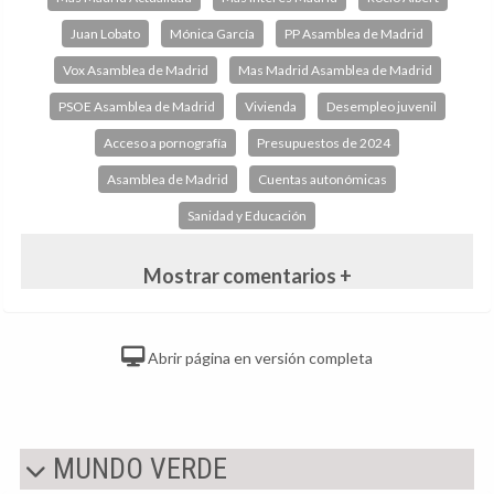
Juan Lobato
Mónica García
PP Asamblea de Madrid
Vox Asamblea de Madrid
Mas Madrid Asamblea de Madrid
PSOE Asamblea de Madrid
Vivienda
Desempleo juvenil
Acceso a pornografía
Presupuestos de 2024
Asamblea de Madrid
Cuentas autonómicas
Sanidad y Educación
Mostrar comentarios +
Abrir página en versión completa
MUNDO VERDE