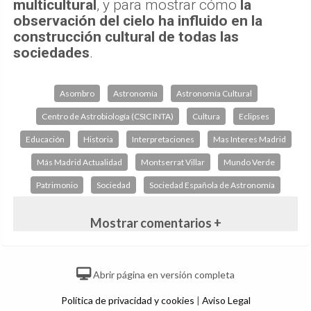
multicultural
, y para mostrar cómo
la
observación del cielo ha influido en la
construcción cultural de todas las
sociedades
.
Asombro
Astronomía
Astronomía Cultural
Centro de Astrobiología (CSIC INTA)
Cultura
Eclipses
Educación
Historia
Interpretaciones
Mas Interes Madrid
Más Madrid Actualidad
Montserrat Villar
Mundo Verde
Patrimonio
Sociedad
Sociedad Española de Astronomía
Mostrar comentarios +
Abrir página en versión completa
Política de privacidad y cookies
|
Aviso Legal