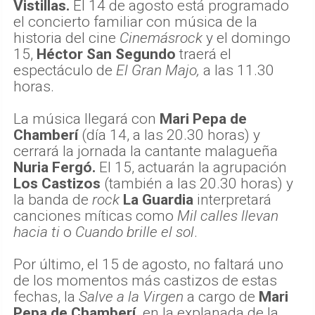
Vistillas.
El 14 de agosto está programado
el concierto familiar con música de la
historia del cine
Cinemásrock
y el domingo
15,
Héctor San Segundo
traerá el
espectáculo de
El Gran Majo,
a las 11.30
horas.
La música llegará con
Mari Pepa de
Chamberí
(día 14, a las 20.30 horas) y
cerrará la jornada la cantante malagueña
Nuria Fergó.
El 15, actuarán la agrupación
Los Castizos
(también a las 20.30 horas) y
la banda de
rock
La Guardia
interpretará
canciones míticas como
Mil calles llevan
hacia ti
o
Cuando brille el sol
.
Por último, el 15 de agosto, no faltará uno
de los momentos más castizos de estas
fechas, la
Salve a la Virgen
a cargo de
Mari
Pepa de Chamberí,
en la explanada de la