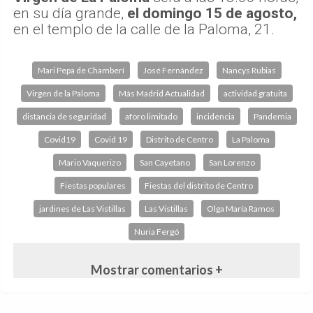
en su día grande,
el domingo 15 de agosto,
en el templo de la calle de la Paloma, 21.
Mari Pepa de Chamberí
José Fernández
Nancys Rubias
Virgen de la Paloma
Más Madrid Actualidad
actividad gratuita
distancia de seguridad
aforo limitado
incidencia
Pandemia
Covid19
Covid 19
Distrito de Centro
La Paloma
Mario Vaquerizo
San Cayetano
San Lorenzo
Fiestas populares
Fiestas del distrito de Centro
jardines de Las Vistillas
Las Vistillas
Olga María Ramos
Nuria Fergó
Mostrar comentarios +