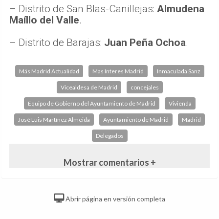
– Distrito de San Blas-Canillejas:
Almudena
Maíllo del Valle
.
– Distrito de Barajas:
Juan Peña Ochoa
.
Más Madrid Actualidad
Mas Interes Madrid
Inmaculada Sanz
Vicealdesa de Madrid
concejales
Equipo de Gobierno del Ayuntamiento de Madrid
Vivienda
José Luis Martínez Almeida
Ayuntamiento de Madrid
Madrid
Delegados
Mostrar comentarios +
Abrir página en versión completa