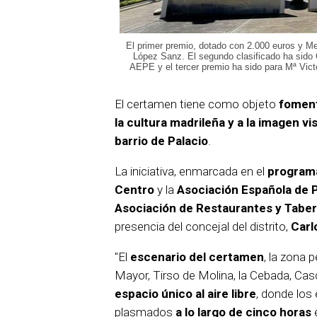
El primer premio, dotado con 2.000 euros y M
López Sanz. El segundo clasificado ha sido G
AEPE y el tercer premio ha sido para Mª Vic
El certamen tiene como objeto
foment
la cultura madrileña y a la imagen vis
barrio de Palacio
.
La iniciativa, enmarcada en el
programa
Centro
y la
Asociación Española de P
Asociación de Restaurantes y Tabe
presencia del concejal del distrito,
Carl
"El
escenario del certamen
, la zona p
Mayor, Tirso de Molina, la Cebada, Casco
espacio único al aire libre
, donde los 
plasmados
a lo largo de cinco horas
e