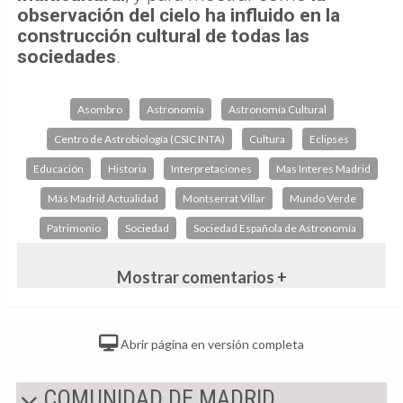
observación del cielo ha influido en la
construcción cultural de todas las
sociedades
.
Asombro
Astronomía
Astronomía Cultural
Centro de Astrobiología (CSIC INTA)
Cultura
Eclipses
Educación
Historia
Interpretaciones
Mas Interes Madrid
Más Madrid Actualidad
Montserrat Villar
Mundo Verde
Patrimonio
Sociedad
Sociedad Española de Astronomía
Mostrar comentarios +
Abrir página en versión completa
COMUNIDAD DE MADRID