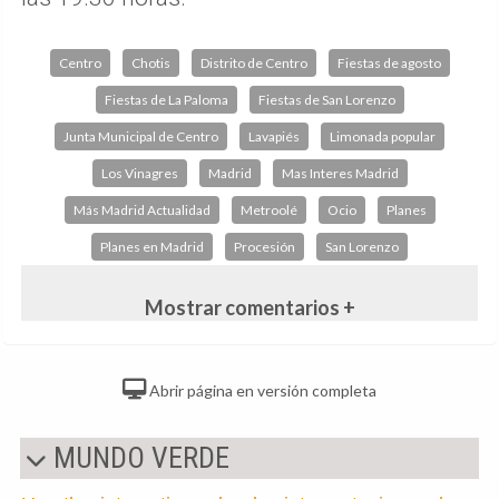
Centro
Chotis
Distrito de Centro
Fiestas de agosto
Fiestas de La Paloma
Fiestas de San Lorenzo
Junta Municipal de Centro
Lavapiés
Limonada popular
Los Vinagres
Madrid
Mas Interes Madrid
Más Madrid Actualidad
Metroolé
Ocio
Planes
Planes en Madrid
Procesión
San Lorenzo
Mostrar comentarios +
Abrir página en versión completa
MUNDO VERDE