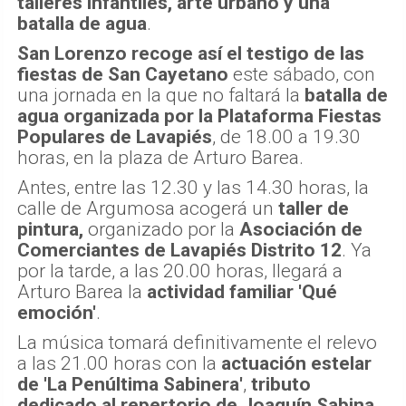
talleres infantiles, arte urbano y una
batalla de agua
.
San Lorenzo recoge así el testigo de las
fiestas de San Cayetano
este sábado, con
una jornada en la que no faltará la
batalla de
agua organizada por la Plataforma Fiestas
Populares de Lavapiés
, de 18.00 a 19.30
horas, en la plaza de Arturo Barea.
Antes, entre las 12.30 y las 14.30 horas, la
calle de Argumosa acogerá un
taller de
pintura,
organizado por la
Asociación de
Comerciantes de Lavapiés Distrito 12
. Ya
por la tarde, a las 20.00 horas, llegará a
Arturo Barea la
actividad familiar 'Qué
emoción'
.
La música tomará definitivamente el relevo
a las 21.00 horas con la
actuación estelar
de 'La Penúltima Sabinera'
,
tributo
dedicado al repertorio de Joaquín Sabina
.