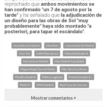
reprochado que
ambos movimientos se
han confirmado "un 7 de agosto por la
tarde"
y ha señalado que
la adjudicación de
un diseño para las obras de Sol "muy
probablemente" haya sido montado "a
posteriori, para tapar el escándalo"
.
Asamblea de Madrid
Chamberí
Comunidad de Madrid
Gran Vía
Isabel Díaz Ayuso
Manuela Bergerot
Mas Interes Madrid
Más Madrid Actualidad
Miguel Ángel García Martín
Pilar Sánchez Acera
Planifica Madrid
Política regional
Pombo Estudio S.L
PSOE M
PSOE Madrid
Real Casa de Correos
Mostrar comentarios +