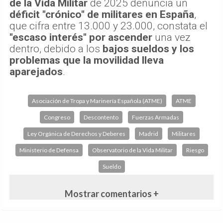
de la Vida Militar
de 2025 denuncia un
déficit "crónico" de militares en España
,
que cifra entre 13.000 y 23.000, constata el
"escaso interés" por ascender
una vez
dentro, debido a los
bajos sueldos y los
problemas que la movilidad lleva
aparejados
.
Asociación de Tropa y Marinería Española (ATME)
ATME
Congreso
Descontento
Fuerzas Armadas
Ley Orgánica de Derechos y Deberes
Madrid
Militares
Ministerio de Defensa
Observatorio de la Vida Militar
Riesgo
Sueldo
Mostrar comentarios +