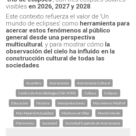
visibles
en 2026, 2027 y 2028
.
Este contexto refuerza el valor de 'Un
mundo de eclipses' como
herramienta para
acercar estos fenómenos al público
general desde una perspectiva
multicultural
, y para mostrar cómo
la
observación del cielo ha influido en la
construcción cultural de todas las
sociedades
.
Asombro
Astronomía
Astronomía Cultural
Centro de Astrobiología (CSIC INTA)
Cultura
Eclipses
Educación
Historia
Interpretaciones
Mas Interes Madrid
Más Madrid Actualidad
Montserrat Villar
Mundo Verde
Patrimonio
Sociedad
Sociedad Española de Astronomía