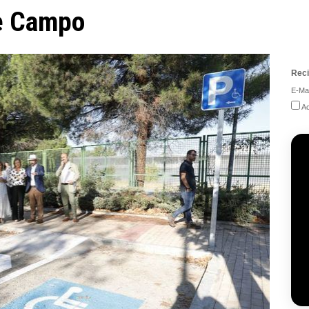
de Campo
Reci
E-Mai
Ac