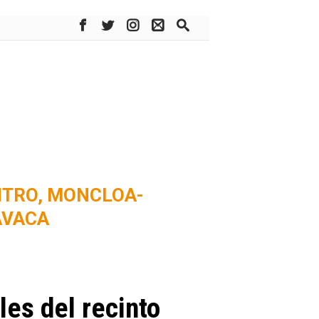
NTRO,
MONCLOA-
AVACA
les del recinto