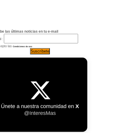
be las últimas noticias en tu e-mail
l :
epto las
Condiciones de uso
Únete a nuestra comunidad en
X
@InteresMas