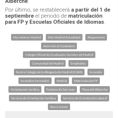
Alberche
.
Por último, se restablecerá
a partir del 1 de
septiembre
el periodo de
matriculación
para FP y Escuelas Oficiales de Idiomas
.
Mas Interes Madrid
Más Madrid Actualidad
Alojamiento
Atención al Ciudadano
Colegio Oficial de Graduados Sociales de Madrid
Comunidad de Madrid
Empleabús
Ilustre Colegio de la Abogacía de Madrid (ICAM)
Incendio
Incendios forestales
Madrid
Matriculación FP
Orientación Jurídica
Pantano de San Juan
Playa del Alberche
Servicio de Orientación Jurídica
Servicio de Orientación Laboral
Sierra Oeste