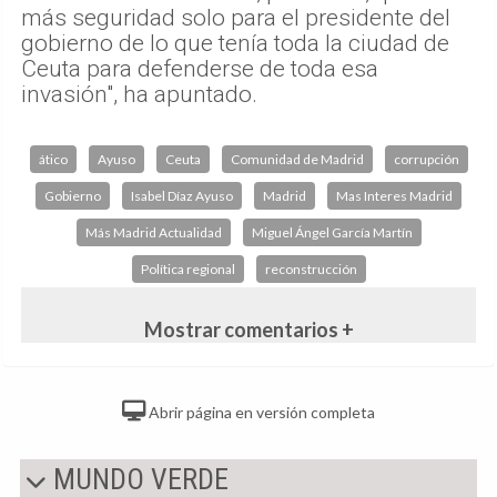
más seguridad solo para el presidente del
gobierno de lo que tenía toda la ciudad de
Ceuta para defenderse de toda esa
invasión", ha apuntado.
ático
Ayuso
Ceuta
Comunidad de Madrid
corrupción
Gobierno
Isabel Díaz Ayuso
Madrid
Mas Interes Madrid
Más Madrid Actualidad
Miguel Ángel García Martín
Política regional
reconstrucción
Mostrar comentarios +
Abrir página en versión completa
MUNDO VERDE