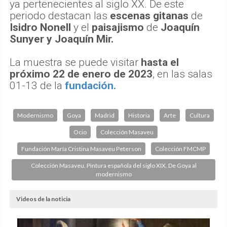
ya pertenecientes al siglo XX. De este
periodo destacan las
escenas gitanas
de
Isidro Nonell
y el
paisajismo
de
Joaquín
Sunyer y Joaquín Mir.
La muestra se puede visitar
hasta el
próximo 22 de enero de 2023
, en las salas
01-13 de la
fundación.
Modernismo
Goya
Madrid
Historia
Arte
Cultura
Ocio
Colección Masaveu
Fundación María Cristina Masaveu Peterson
Colección FMCMP
Colección Masaveu. Pintura española del siglo XIX. De Goya al
modernismo
Videos de la noticia