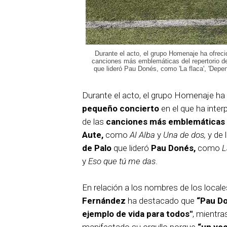
Durante el acto, el grupo Homenaje ha ofreci
canciones más emblemáticas del repertorio de 
que lideró Pau Donés, como 'La flaca', 'Depe
Durante el acto, el grupo Homenaje ha
pequeño concierto
en el que ha inter
de las
canciones más emblemáticas
Aute,
como
Al Alba
y
Una de dos,
y de 
de Palo
que lideró
Pau Donés,
como
L
y
Eso que tú me das
.
En relación a los nombres de los locale
Fernández
ha destacado que
“Pau Do
ejemplo de vida para todos"
, mientra