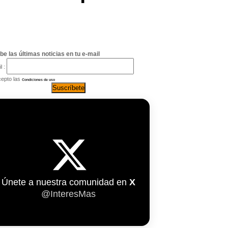
be las últimas noticias en tu e-mail
l :
epto las
Condiciones de uso
Únete a nuestra comunidad en
X
@InteresMas