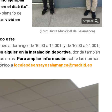
ino ejemplar
n el distrito".
 plenario de
que
vivió en
Ampliar
(Foto: Junta Municipal de Salamanca)
ico este
unes a domingo, de 10.00 a 14.00 h y de 16.00 a 21.00 h,
u alquier en la instalación deportiva,
donde también
las salas.
Para ampliar información
sobre las normas
rónico a
localesdeensayosalamanca@madrid.es