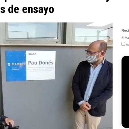
as de ensayo
Reci
E-Mai
Ac