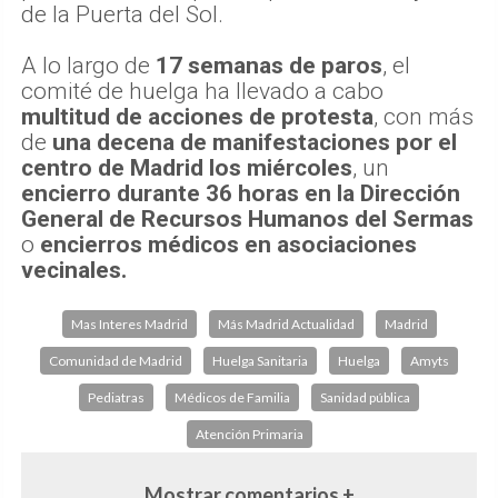
de la Puerta del Sol.
A lo largo de
17 semanas de paros
, el
comité de huelga ha llevado a cabo
multitud de acciones de protesta
, con más
de
una decena de manifestaciones por el
centro de Madrid los miércoles
, un
encierro durante 36 horas en la Dirección
General de Recursos Humanos del Sermas
o
encierros médicos en asociaciones
vecinales.
Mas Interes Madrid
Más Madrid Actualidad
Madrid
Comunidad de Madrid
Huelga Sanitaria
Huelga
Amyts
Pediatras
Médicos de Familia
Sanidad pública
Atención Primaria
Mostrar comentarios +