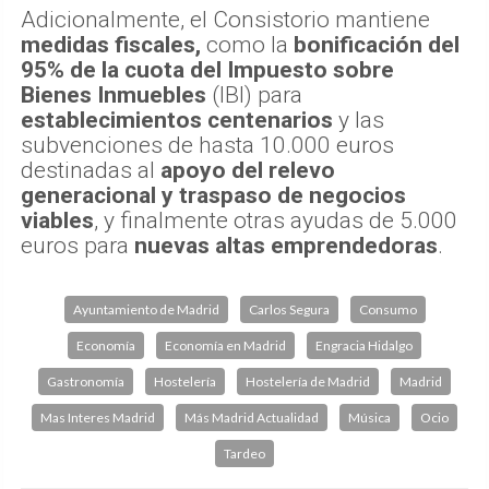
Adicionalmente, el Consistorio mantiene
medidas fiscales,
como la
bonificación del
95% de la cuota del Impuesto sobre
Bienes Inmuebles
(IBI) para
establecimientos centenarios
y las
subvenciones de hasta 10.000 euros
destinadas al
apoyo del relevo
generacional y traspaso de negocios
viables
, y finalmente otras ayudas de 5.000
euros para
nuevas altas emprendedoras
.
Ayuntamiento de Madrid
Carlos Segura
Consumo
Economía
Economía en Madrid
Engracia Hidalgo
Gastronomía
Hostelería
Hostelería de Madrid
Madrid
Mas Interes Madrid
Más Madrid Actualidad
Música
Ocio
Tardeo