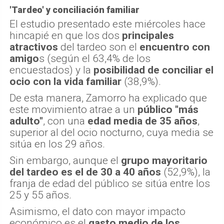
'Tardeo' y conciliación familiar
El estudio presentado este miércoles hace
hincapié en que los dos
principales
atractivos
del tardeo son el
encuentro con
amigo
s (según el 63,4% de los
encuestados) y la
posibilidad de conciliar el
ocio con la vida familiar
(38,9%).
De esta manera, Zamorro ha explicado que
este movimiento atrae a un
público "más
adulto"
, con una
edad media de 35 años
,
superior al del ocio nocturno, cuya media se
sitúa en los 29 años.
Sin embargo, aunque el
grupo mayoritario
del tardeo es el de 30 a 40 años
(52,9%), la
franja de edad del público se sitúa entre los
25 y 55 años.
Asimismo, el dato con mayor impacto
económico es el
gasto medio de los