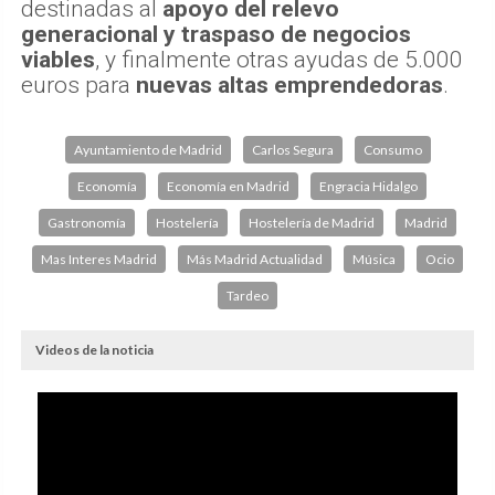
destinadas al
apoyo del relevo
generacional y traspaso de negocios
viables
, y finalmente otras ayudas de 5.000
euros para
nuevas altas emprendedoras
.
Ayuntamiento de Madrid
Carlos Segura
Consumo
Economía
Economía en Madrid
Engracia Hidalgo
Gastronomía
Hostelería
Hostelería de Madrid
Madrid
Mas Interes Madrid
Más Madrid Actualidad
Música
Ocio
Tardeo
Videos de la noticia