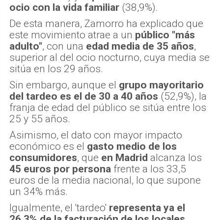
ocio con la vida familiar
(38,9%).
De esta manera, Zamorro ha explicado que
este movimiento atrae a un
público "más
adulto"
, con una
edad media de 35 años
,
superior al del ocio nocturno, cuya media se
sitúa en los 29 años.
Sin embargo, aunque el
grupo mayoritario
del tardeo es el de 30 a 40 años
(52,9%), la
franja de edad del público se sitúa entre los
25 y 55 años.
Asimismo, el dato con mayor impacto
económico es el
gasto medio de los
consumidores
, que
en Madrid
alcanza los
45 euros por persona
frente a los 33,5
euros de la media nacional, lo que supone
un 34% más.
Igualmente, el 'tardeo'
representa ya el
26,3% de la facturación de los locales